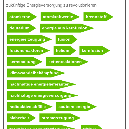
zukünftige Energieversorgung zu revolutionieren.
atomkerne
atomkraftwerke
brennstoff
deuterium
energie aus kernfusion
energieerzeugung
fusion
fusionsreaktoren
helium
kernfusion
kernspaltung
kettenreaktionen
klimawandelbekämpfung
nachhaltige energielieferanten
nachhaltige energieversorgung
radioaktive abfälle
saubere energie
sicherheit
stromerzeugung