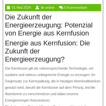
01
ilk-
01 Mai 2024
ilk-online
0 Kommentare
Mai
online
Die Zukunft der
2024
Energieerzeugung: Potenzial
von Energie aus Kernfusion
Energie aus Kernfusion: Die
Zukunft der
Energieerzeugung?
Die Kernfusion gilt als vielversprechende Technologie, um
saubere und nahezu unbegrenzte Energie zu erzeugen. Im
Gegensatz zur Kernspaltung, die in heutigen Atomkraftwerken
genutzt wird, beruht die Kernfusion auf dem Prinzip, leichte
Atomkerne zu verschmelzen und dabei enorme
Energiemengen freizusetzen.