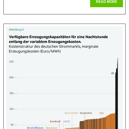
Behandl
READ
READ MORE
MORE
Für
Gelenke