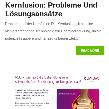
Kernfusion: Probleme Und
Herausforde
Lösungsansätze
Der
Probleme bei der Kernfusion Die Kernfusion gilt als eine
Kernfusion:
vielversprechende Technologie zur Energieerzeugung, da sie
Probleme
potenziell saubere und nahezu unbegrenzte{...}
Und
READ
READ MORE
MORE
Lösungsansä