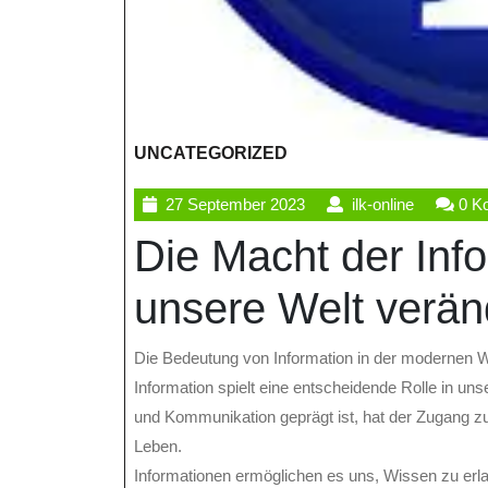
UNCATEGORIZED
27
ilk-
27 September 2023
ilk-online
0 K
September
online
Die Macht der Inf
2023
unsere Welt verän
Die Bedeutung von Information in der modernen W
Information spielt eine entscheidende Rolle in uns
und Kommunikation geprägt ist, hat der Zugang zu
Leben.
Informationen ermöglichen es uns, Wissen zu erla