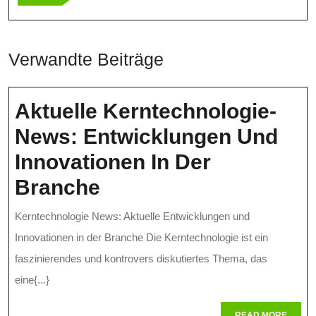
Verwandte Beiträge
Aktuelle Kerntechnologie-
News: Entwicklungen Und
Innovationen In Der
Aktuelle
Branche
Kerntechnologie-
Kerntechnologie News: Aktuelle Entwicklungen und
News:
Innovationen in der Branche Die Kerntechnologie ist ein
Entwicklungen
faszinierendes und kontrovers diskutiertes Thema, das
eine{...}
Und
Innovationen
READ
READ MORE