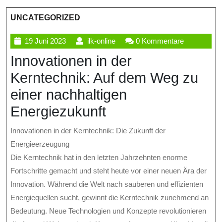
UNCATEGORIZED
19
ilk-
19 Juni 2023
ilk-online
0 Kommentare
Juni
online
Innovationen in der
2023
Kerntechnik: Auf dem Weg zu
einer nachhaltigen
Energiezukunft
Innovationen in der Kerntechnik: Die Zukunft der
Energieerzeugung
Die Kerntechnik hat in den letzten Jahrzehnten enorme
Fortschritte gemacht und steht heute vor einer neuen Ära der
Innovation. Während die Welt nach sauberen und effizienten
Energiequellen sucht, gewinnt die Kerntechnik zunehmend an
Bedeutung. Neue Technologien und Konzepte revolutionieren