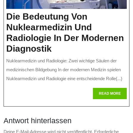
Risiken
Die Bedeutung Von
Minimieren
Nuklearmedizin Und
Radiologie In Der Modernen
Die
Diagnostik
Bedeutung
Nuklearmedizin und Radiologie: Zwei wichtige Säulen der
Von
medizinischen Bildgebung In der modernen Medizin spielen
Nuklearmedizin
Nuklearmedizin und Radiologie eine entscheidende Rolle{...}
Und
READ
READ MORE
MORE
Radiologie
In
Antwort hinterlassen
Der
Deine E-Mail-Adresse wird nicht veröffentlicht.
Erforderliche