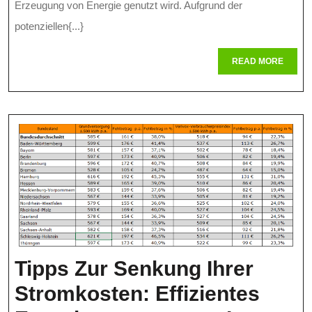
Sicherheits
Erzeugung von Energie genutzt wird. Aufgrund der
potenziellen{...}
In
Kernkraftwe
READ
READ MORE
MORE
Tipps Zur Senkung Ihrer
Stromkosten: Effizientes