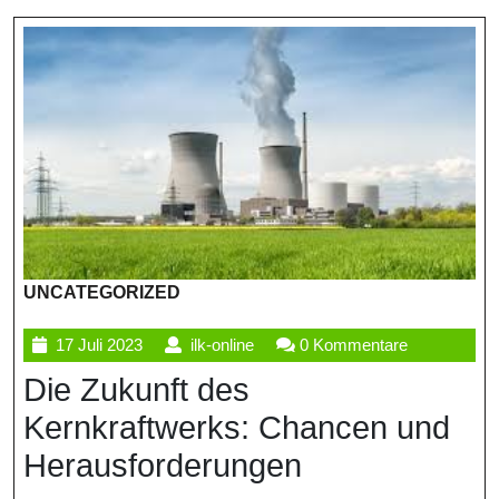
UNCATEGORIZED
17
ilk-
17 Juli 2023
ilk-online
0 Kommentare
Juli
online
Die Zukunft des
2023
Kernkraftwerks: Chancen und
Herausforderungen