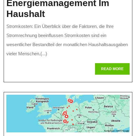
Energiemanagement Im
Tipps
Haushalt
Zur
Stromkosten: Ein Überblick über die Faktoren, die Ihre
Senkung
Stromrechnung beeinflussen Stromkosten sind ein
Ihrer
wesentlicher Bestandteil der monatlichen Haushaltsausgaben
vieler Menschen.{...}
Stromkosten:
Effizientes
READ
READ MORE
MORE
Energiemanagement
Im
Haushalt