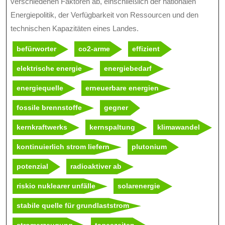
verschiedenen Faktoren ab, einschließlich der nationalen
Energiepolitik, der Verfügbarkeit von Ressourcen und den
technischen Kapazitäten eines Landes.
befürworter
co2-arme
effizient
elektrische energie
energiebedarf
energiequelle
erneuerbare energien
fossile brennstoffe
gegner
kernkraftwerks
kernspaltung
klimawandel
kontinuierlich strom liefern
plutonium
potenzial
radioaktiver ab
riskio nuklearer unfälle
solarenergie
stabile quelle für grundlaststrom