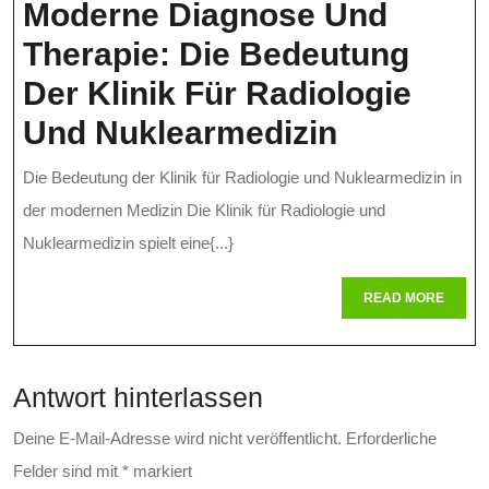
Moderne Diagnose Und
Therapie: Die Bedeutung
Der Klinik Für Radiologie
Moderne
Und Nuklearmedizin
Diagnose
Die Bedeutung der Klinik für Radiologie und Nuklearmedizin in
Und
der modernen Medizin Die Klinik für Radiologie und
Therapie:
Nuklearmedizin spielt eine{...}
Die
READ
READ MORE
MORE
Bedeutun
Der
Antwort hinterlassen
Klinik
Für
Deine E-Mail-Adresse wird nicht veröffentlicht.
Erforderliche
Felder sind mit
*
markiert
Radiologi