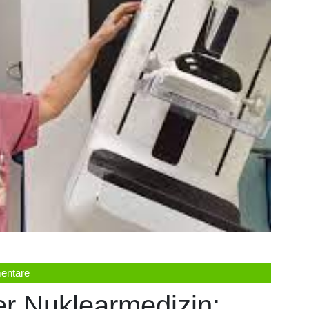
entare
r Nuklearmedizin: