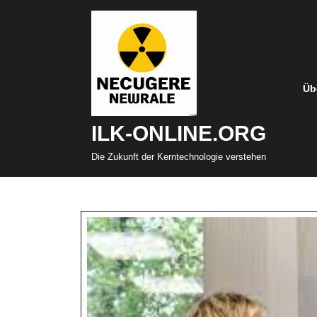
Zum
Inhalt
springen
Üb
ILK-ONLINE.ORG
Die Zukunft der Kerntechnologie verstehen