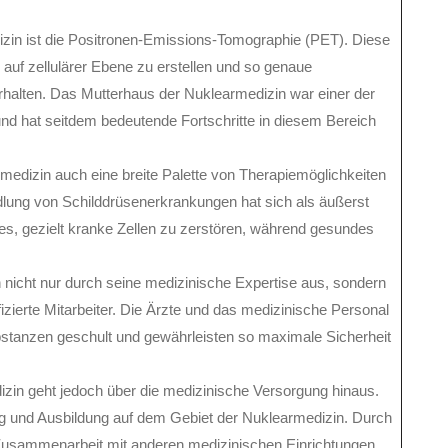
izin ist die Positronen-Emissions-Tomographie (PET). Diese
 auf zellulärer Ebene zu erstellen und so genaue
rhalten. Das Mutterhaus der Nuklearmedizin war einer der
und hat seitdem bedeutende Fortschritte in diesem Bereich
medizin auch eine breite Palette von Therapiemöglichkeiten
dlung von Schilddrüsenerkrankungen hat sich als äußerst
 es, gezielt kranke Zellen zu zerstören, während gesundes
 nicht nur durch seine medizinische Expertise aus, sondern
zierte Mitarbeiter. Die Ärzte und das medizinische Personal
bstanzen geschult und gewährleisten so maximale Sicherheit
in geht jedoch über die medizinische Versorgung hinaus.
ung und Ausbildung auf dem Gebiet der Nuklearmedizin. Durch
 Zusammenarbeit mit anderen medizinischen Einrichtungen