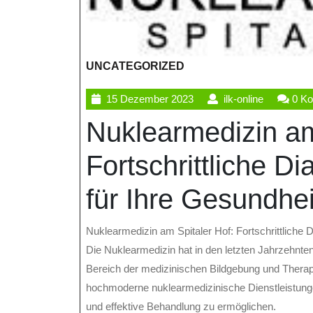
UNCATEGORIZED
15
ilk-
15 Dezember 2023
ilk-online
0 K
Dezember
online
Nuklearmedizin am
2023
Fortschrittliche D
für Ihre Gesundhei
Nuklearmedizin am Spitaler Hof: Fortschrittliche
Die Nuklearmedizin hat in den letzten Jahrzehnte
Bereich der medizinischen Bildgebung und Therapi
hochmoderne nuklearmedizinische Dienstleistung
und effektive Behandlung zu ermöglichen.