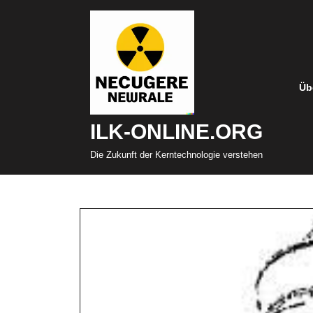
Zum
Inhalt
springen
Üb
ILK-ONLINE.ORG
Die Zukunft der Kerntechnologie verstehen