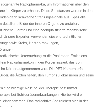
n, sogenannte Radiopharmaka, um Informationen über den
ane im Körper zu erhalten. Diese Substanzen werden in den
 senden dann schwache Strahlungssignale aus. Spezielle
etaillierte Bilder der inneren Organe zu erstellen.
inische Geräte und eine hochqualifizierte medizinische
nd. Unsere Experten verwenden diese fortschrittlichen
kungen wie Krebs, Herzerkrankungen,
örungen.
rmedizinische Untersuchung ist die Positronen-Emissions-
ein Radiopharmakon in den Körper injiziert, das von
 im Körper aufgenommen wird. Die PET-Kamera erfasst
 Bilder, die Ärzten helfen, den Tumor zu lokalisieren und seine
h eine wichtige Rolle bei der Therapie bestimmter
therapie bei Schilddrüsenerkrankungen. Hierbei wird ein
al eingenommen. Das radioaktive Jod reichert sich in der