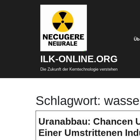
Zum
Inhalt
springen
Üb
ILK-ONLINE.ORG
Die Zukunft der Kerntechnologie verstehen
Schlagwort:
wasse
Uranabbau: Chancen 
Einer Umstrittenen Ind