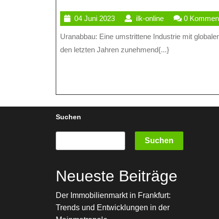
04
ilk-
04 Juni 2023
ilk-online
0 Kommen
Juni
online
Uranabbau: Eine umstrittene Industrie mit globalen Auswirkungen Der Abbau von Uran ist ein Thema, das in
2023
den letzten Jahren zunehmend{...}
Suchen
Suchen
Neueste Beiträge
Der Immobilienmarkt in Frankfurt:
Trends und Entwicklungen in der