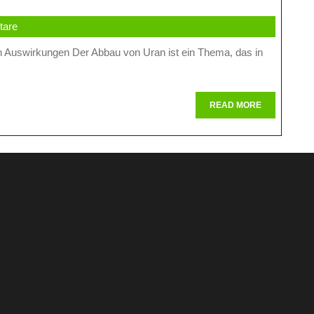
Chancen
tare
Und
Herausforderungen
Einer
Umstrittenen
READ
READ MORE
MORE
Industrie