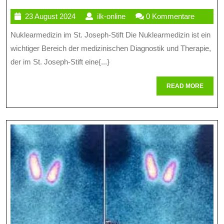
Am
23
ilk-
23 August 2024
ilk-online
0 Kommentare
St.
August
online
Nuklearmedizin im St. Joseph-Stift Die Nuklearmedizin ist ein
Joseph-
2024
wichtiger Bereich der medizinischen Diagnostik und Therapie,
Stift:
der im St. Joseph-Stift eine{...}
Innovative
READ
READ MORE
Diagnostik
MORE
Und
Therapie
Im
Fokus