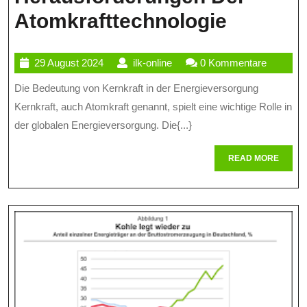
Die
Atomkrafttechnologie
Zukunft
29
ilk-
29 August 2024
ilk-online
0 Kommentare
Der
August
online
Die Bedeutung von Kernkraft in der Energieversorgung
Kernkraf
2024
Kernkraft, auch Atomkraft genannt, spielt eine wichtige Rolle in
Chance
der globalen Energieversorgung. Die{...}
Und
READ
READ MORE
Herausf
MORE
Der
Atomkra