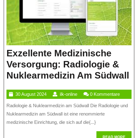
Exzellente Medizinische
Versorgung: Radiologie &
Ex
Nuklearmedizin Am Südwall
M
30
ilk-
30 August 2024
ilk-online
0 Kommentare
V
August
online
Radiologie & Nuklearmedizin am Südwall Die Radiologie und
R
2024
Nuklearmedizin am Südwall ist eine renommierte
&
medizinische Einrichtung, die sich auf die{...}
N
READ
READ MORE