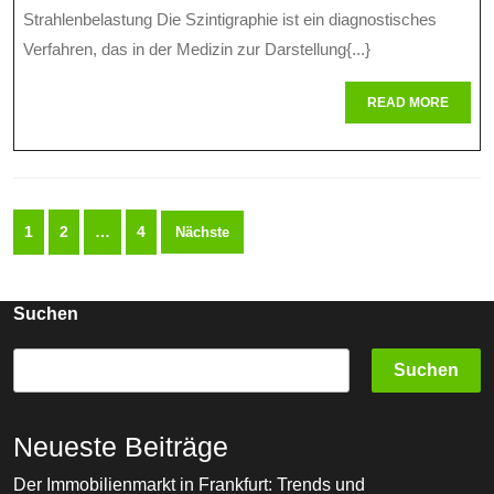
Strahlenbelastung Die Szintigraphie ist ein diagnostisches
Auswirkungen
Verfahren, das in der Medizin zur Darstellung{...}
Auf
READ
READ MORE
Die
MORE
Strahlenbelast
Was
Seitennummerierung
Sie
1
2
…
4
Nächste
der
Wissen
Beiträge
Sollten
Suchen
Suchen
Neueste Beiträge
Der Immobilienmarkt in Frankfurt: Trends und