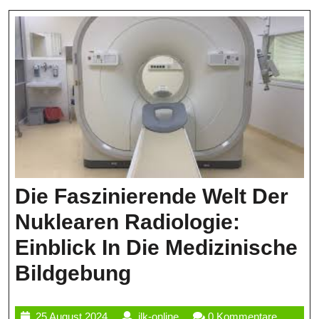
Der
Energi
Die Faszinierende Welt Der
Nuklearen Radiologie:
Einblick In Die Medizinische
Die
Bildgebung
Faszinierende
25
ilk-
25 August 2024
ilk-online
0 Kommentare