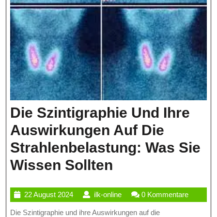
Die Szintigraphie Und Ihre
Auswirkungen Auf Die
Strahlenbelastung: Was Sie
Die
Wissen Sollten
Szintigraphie
22
ilk-
22 August 2024
ilk-online
0 Kommentare
Und
August
online
Die Szintigraphie und ihre Auswirkungen auf die
Ihre
2024