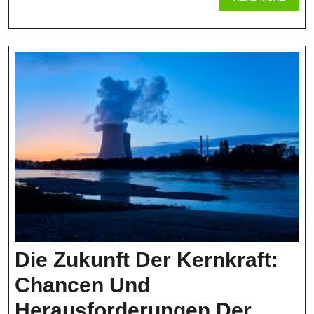
A
MORE
S
Die Zukunft Der Kernkraft:
Chancen Und
Herausforderungen Der