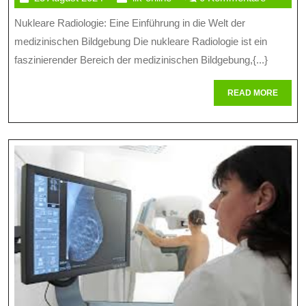
Welt
August
online
Nukleare Radiologie: Eine Einführung in die Welt der
Der
2024
medizinischen Bildgebung Die nukleare Radiologie ist ein
Nuklearen
faszinierender Bereich der medizinischen Bildgebung,{...}
Radiologie:
READ
READ MORE
Einblick
MORE
In
Die
Medizinische
Bildgebung