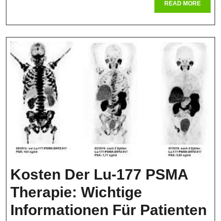
READ
READ MORE
Analyse
MORE
Kosten Der Lu-177 PSMA
Therapie: Wichtige
K
Informationen Für Patienten