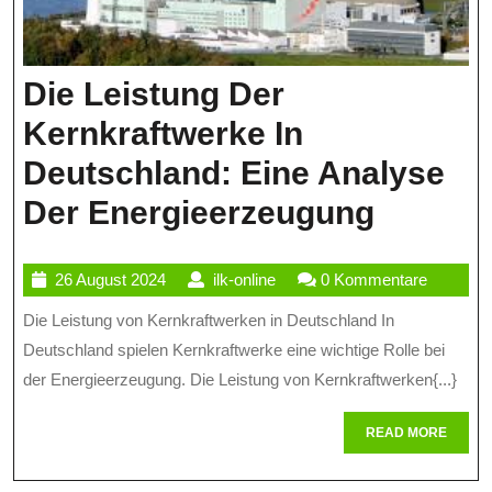
Die Leistung Der
Kernkraftwerke In
Deutschland: Eine Analyse
Die
Der Energieerzeugung
Leistu
26
ilk-
26 August 2024
ilk-online
0 Kommentare
Der
August
online
Die Leistung von Kernkraftwerken in Deutschland In
Kernkr
2024
Deutschland spielen Kernkraftwerke eine wichtige Rolle bei
In
der Energieerzeugung. Die Leistung von Kernkraftwerken{...}
Deutsc
READ
READ MORE
Eine
MORE
Analys