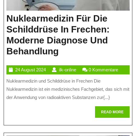
Nuklearmedizin Für Die
Schilddrüse In Frechen:
Moderne Diagnose Und
Nuklearmedizin
Behandlung
Für
24
ilk-
24 August 2024
ilk-online
0 Kommentare
Die
August
online
Nuklearmedizin und Schilddrüse in Frechen Die
Schilddrüse
2024
Nuklearmedizin ist ein medizinisches Fachgebiet, das sich mit
In
der Anwendung von radioaktiven Substanzen zur{...}
Frechen:
READ
READ MORE
Moderne
MORE
Diagnose