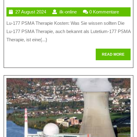
D
27
ilk-
27 August 2024
ilk-online
0 Kommentare
L
August
online
Lu-177 PSMA Therapie Kosten: Was Sie wissen sollten Die
1
2024
Lu-177 PSMA Therapie, auch bekannt als Lutetium-177 PSMA
P
Therapie, ist eine{...}
Th
READ
READ MORE
W
MORE
I
F
Pa