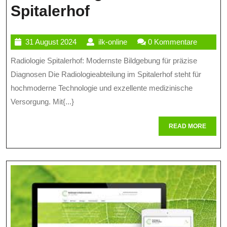
Moderne
Spitalerhof
Bildgebung
31
ilk-
31 August 2024
ilk-online
0 Kommentare
Und
August
online
Radiologie Spitalerhof: Modernste Bildgebung für präzise
Erstklassige
2024
Diagnosen Die Radiologieabteilung im Spitalerhof steht für
Versorgung:
hochmoderne Technologie und exzellente medizinische
Die
Versorgung. Mit{...}
Radiologie
READ
READ MORE
Im
MORE
Spitalerhof