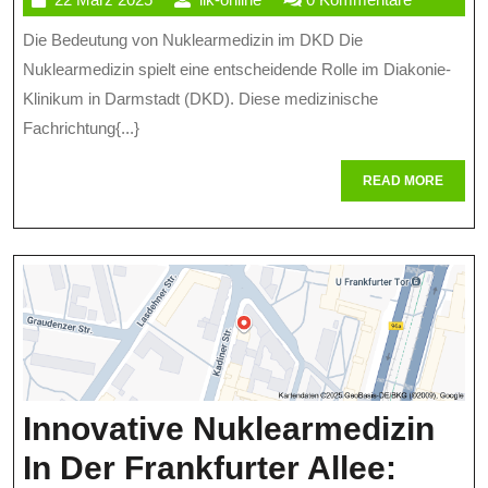
Der
März
online
Die Bedeutung von Nuklearmedizin im DKD Die
Nuklear
2025
Nuklearmedizin spielt eine entscheidende Rolle im Diakonie-
Im
Klinikum in Darmstadt (DKD). Diese medizinische
DKD:
Fachrichtung{...}
Präzise
READ
READ MORE
Diagno
MORE
Und
Individu
Therapi
Innovative Nuklearmedizin
In Der Frankfurter Allee: