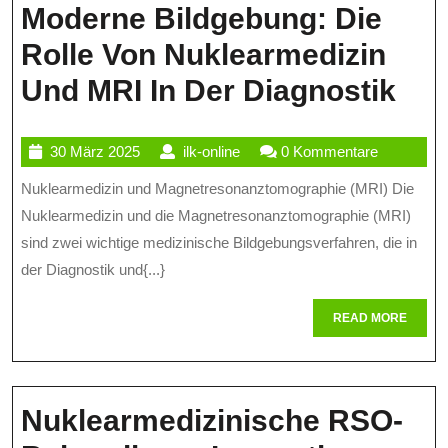
Moderne Bildgebung: Die
Rolle Von Nuklearmedizin
Mo
Und MRI In Der Diagnostik
Bil
30
ilk-
30 März 2025
ilk-online
0 Kommentare
Die
März
online
Nuklearmedizin und Magnetresonanztomographie (MRI) Die
Rol
2025
Nuklearmedizin und die Magnetresonanztomographie (MRI)
Vo
sind zwei wichtige medizinische Bildgebungsverfahren, die in
Nuk
der Diagnostik und{...}
Un
READ
READ MORE
MR
MORE
In
Der
Nuklearmedizinische RSO-