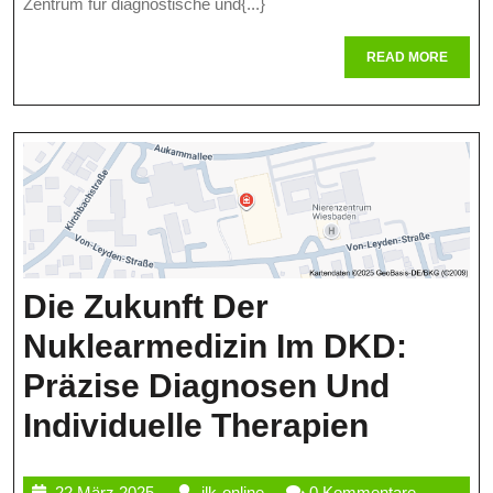
Zentrum für diagnostische und{...}
Der
READ
READ MORE
Isar:
MORE
Diagno
Und
Therapi
Auf
Höchst
Die Zukunft Der
Niveau
Nuklearmedizin Im DKD:
Präzise Diagnosen Und
Die
Individuelle Therapien
Zukunft
22
ilk-
22 März 2025
ilk-online
0 Kommentare