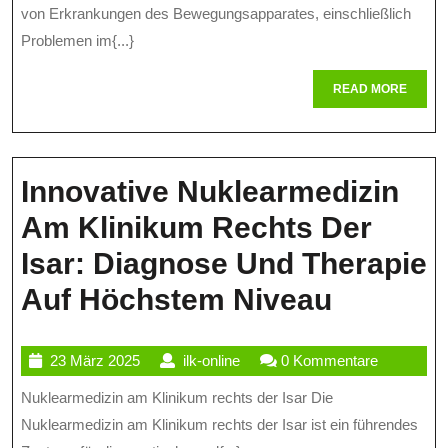
Pr
von Erkrankungen des Bewegungsapparates, einschließlich
Un
Problemen im{...}
Fü
READ
READ MORE
Ge
MORE
Be
Innovative Nuklearmedizin
Am Klinikum Rechts Der
Isar: Diagnose Und Therapie
Innovat
Auf Höchstem Niveau
Nuklear
23
ilk-
23 März 2025
ilk-online
0 Kommentare
Am
März
online
Nuklearmedizin am Klinikum rechts der Isar Die
Kliniku
2025
Nuklearmedizin am Klinikum rechts der Isar ist ein führendes
Rechts