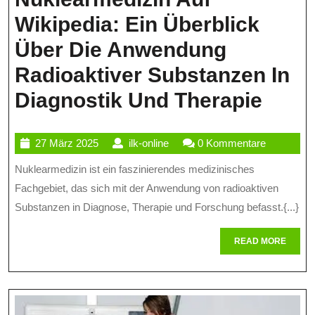
Wikipedia: Ein Überblick
Über Die Anwendung
Radioaktiver Substanzen In
Die
Diagnostik Und Therapie
Bede
27
ilk-
27 März 2025
ilk-online
0 Kommentare
Von
März
online
Nuklearmedizin ist ein faszinierendes medizinisches
Nukl
2025
Fachgebiet, das sich mit der Anwendung von radioaktiven
Auf
Substanzen in Diagnose, Therapie und Forschung befasst.{...}
Wikip
READ
READ MORE
Ein
MORE
Über
Über