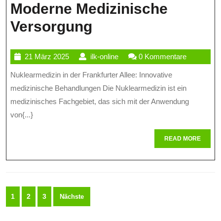
Moderne Medizinische
Innovative
Versorgung
Nuklearmedizin
21
ilk-
21 März 2025
ilk-online
0 Kommentare
In
März
online
Nuklearmedizin in der Frankfurter Allee: Innovative
Der
2025
medizinische Behandlungen Die Nuklearmedizin ist ein
Frankfurter
medizinisches Fachgebiet, das sich mit der Anwendung
Allee:
von{...}
Moderne
READ
READ MORE
Medizinische
MORE
Versorgung
Seitennummerierung
1
2
3
Nächste
der