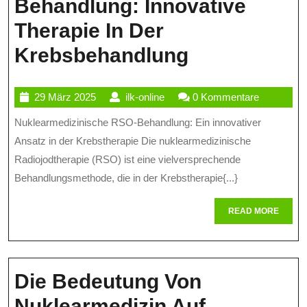
Dia
Behandlung: Innovative
Therapie In Der
Nuklearmedi
Krebsbehandlung
RSO-
29
ilk-
29 März 2025
ilk-online
0 Kommentare
Behandlung
März
online
Nuklearmedizinische RSO-Behandlung: Ein innovativer
Innovative
2025
Ansatz in der Krebstherapie Die nuklearmedizinische
Therapie
Radiojodtherapie (RSO) ist eine vielversprechende
In
Behandlungsmethode, die in der Krebstherapie{...}
Der
READ
READ MORE
Krebsbehan
MORE
Die Bedeutung Von
Nuklearmedizin Auf