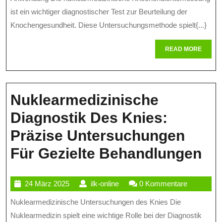
Knochendicht
ist ein wichtiger diagnostischer Test zur Beurteilung der
Für
Knochengesundheit. Diese Untersuchungsmethode spielt{...}
Die
READ
READ MORE
Gesundheit
MORE
Nuklearmedizinische
Diagnostik Des Knies:
Präzise Untersuchungen
Nu
Für Gezielte Behandlungen
Di
24
ilk-
24 März 2025
ilk-online
0 Kommentare
De
März
online
Nuklearmedizinische Untersuchungen des Knies Die
Kn
2025
Nuklearmedizin spielt eine wichtige Rolle bei der Diagnostik