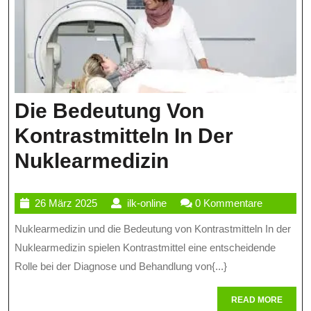
Die
Anwe
Radio
Subs
Die Bedeutung Von
In
Kontrastmitteln In Der
Diag
Die
Nuklearmedizin
Und
Bedeutung
Ther
26
ilk-
26 März 2025
ilk-online
0 Kommentare
Von
März
online
Nuklearmedizin und die Bedeutung von Kontrastmitteln In der
Kontrastmitte
2025
Nuklearmedizin spielen Kontrastmittel eine entscheidende
In
Rolle bei der Diagnose und Behandlung von{...}
Der
READ
READ MORE
Nuklearmediz