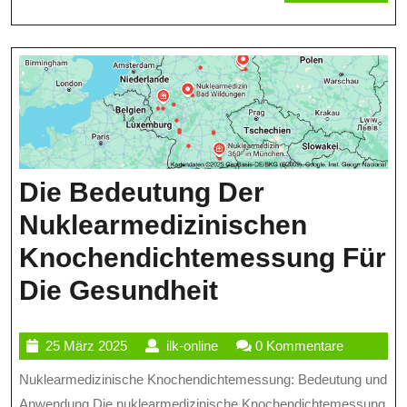
MORE
Die Bedeutung Der
Nuklearmedizinischen
Knochendichtemessung Für
Die
Die Gesundheit
Bedeutung
25
ilk-
25 März 2025
ilk-online
0 Kommentare
Der
März
online
Nuklearmedizinische Knochendichtemessung: Bedeutung und
Nuklearmedizi
2025
Anwendung Die nuklearmedizinische Knochendichtemessung