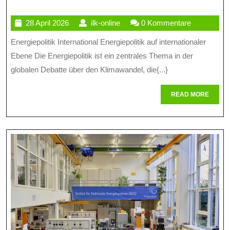
Energiepoli
28
ilk-
28 April 2026
ilk-online
0 Kommentare
Herausfor
April
online
Energiepolitik International Energiepolitik auf internationaler
Und
2026
Ebene Die Energiepolitik ist ein zentrales Thema in der
Chancen
globalen Debatte über den Klimawandel, die{...}
In
READ
READ MORE
Einer
MORE
Globalisier
Welt