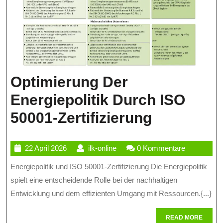
Optimierung Der
Energiepolitik Durch ISO
Optimier
50001-Zertifizierung
Der
22
ilk-
22 April 2026
ilk-online
0 Kommentare
Energiepol
April
online
Energiepolitik und ISO 50001-Zertifizierung Die Energiepolitik
Durch
2026
spielt eine entscheidende Rolle bei der nachhaltigen
ISO
Entwicklung und dem effizienten Umgang mit Ressourcen.{...}
50001-
READ
READ MORE