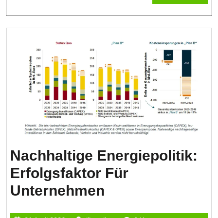
Zertifizie
MORE
Nachhaltige Energiepolitik:
Erfolgsfaktor Für
Nachhaltige
Unternehmen
Energiepolitik: