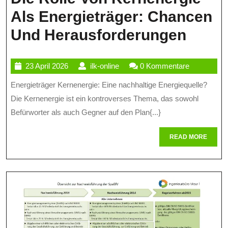
Als Energieträger: Chancen
Die
Und Herausforderungen
Rolle
23
ilk-
23 April 2026
ilk-online
0 Kommentare
Von
April
online
Energieträger Kernenergie: Eine nachhaltige Energiequelle?
Kerne
2026
Die Kernenergie ist ein kontroverses Thema, das sowohl
Als
Befürworter als auch Gegner auf den Plan{...}
Energ
READ
READ MORE
Chan
MORE
Und
Herau