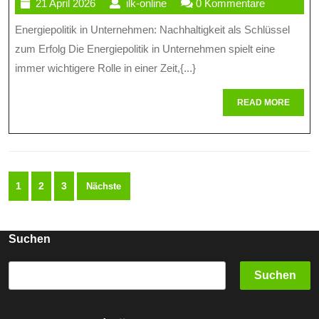
21
ilk-
21 April 2026
ilk-online
0 Kommentare
Erfolgsfaktor
April
online
Energiepolitik in Unternehmen: Nachhaltigkeit als Schlüssel
Für
2026
zum Erfolg Die Energiepolitik in Unternehmen spielt eine
Unternehmen
immer wichtigere Rolle in einer Zeit,{...}
READ
READ MORE
MORE
Seitennummerierung
1
2
3
Nächste
der
Beiträge
Suchen
Suchen