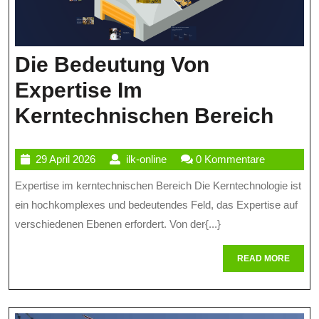
Die Bedeutung Von
Expertise Im
Die
Kerntechnischen Bereich
Bed
29
ilk-
29 April 2026
ilk-online
0 Kommentare
Von
April
online
Expertise im kerntechnischen Bereich Die Kerntechnologie ist
Expe
2026
ein hochkomplexes und bedeutendes Feld, das Expertise auf
Im
verschiedenen Ebenen erfordert. Von der{...}
Ker
READ
READ MORE
Bere
MORE