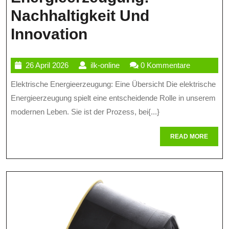
Nachhaltigkeit Und
Die
Innovation
Zukunft
26
ilk-
26 April 2026
ilk-online
0 Kommentare
Der
April
online
Elektrische Energieerzeugung: Eine Übersicht Die elektrische
Elektrischen
2026
Energieerzeugung spielt eine entscheidende Rolle in unserem
Energieerzeugung:
modernen Leben. Sie ist der Prozess, bei{...}
Nachhaltigkeit
READ
READ MORE
Und
MORE
Innovation