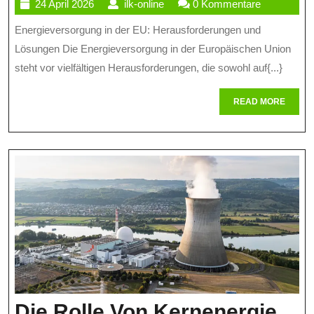
24
ilk-
24 April 2026
ilk-online
0 Kommentare
Lösungen
April
online
Energieversorgung in der EU: Herausforderungen und
Für
2026
Lösungen Die Energieversorgung in der Europäischen Union
Die
steht vor vielfältigen Herausforderungen, die sowohl auf{...}
Energieversorgung
READ
READ MORE
In
MORE
Der
EU
Die Rolle Von Kernenergie