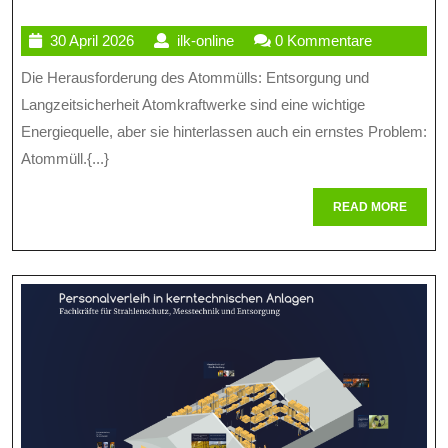
Herausforderung
30
ilk-
30 April 2026
ilk-online
0 Kommentare
Der
April
online
Die Herausforderung des Atommülls: Entsorgung und
Entsorgung
2026
Langzeitsicherheit Atomkraftwerke sind eine wichtige
Und
Energiequelle, aber sie hinterlassen auch ein ernstes Problem:
Langzeitsicherheit
Atommüll.{...}
Des
READ
READ MORE
Atommülls
MORE