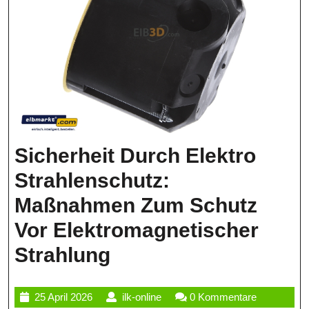
Sicherheit Durch Elektro
Strahlenschutz:
Maßnahmen Zum Schutz
Vor Elektromagnetischer
Sicherheit
Strahlung
Durch
25
ilk-
25 April 2026
ilk-online
0 Kommentare
Elektro