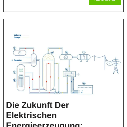
Nachhaltig
MORE
Die Zukunft Der
Elektrischen
Energieerzeugung: