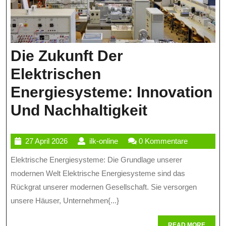
Die Zukunft Der
Elektrischen
Energiesysteme: Innovation
Die
Und Nachhaltigkeit
Zukunft
27
ilk-
27 April 2026
ilk-online
0 Kommentare
Der
April
online
Elektrische Energiesysteme: Die Grundlage unserer
Elektrisch
2026
modernen Welt Elektrische Energiesysteme sind das
Energiesy
Rückgrat unserer modernen Gesellschaft. Sie versorgen
Innovation
unsere Häuser, Unternehmen{...}
Und
READ
READ MORE