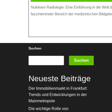
August
online
Nukleare Radiologie: Eine Einführung in die Welt der medizinischen Bildgebung Die nukleare Radiologie ist ein
2024
faszinierender Bereich der medizinischen Bildgebu
Suchen
Suchen
Neueste Beiträge
Der Immobilienmarkt in Frankfurt:
Trends und Entwicklungen in der
Mainmetropole
Die wichtige Rolle von