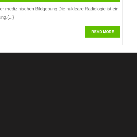
Welt
Der
ng,{...}
Nuklearen
Radiologie:
READ
READ MORE
MORE
Einblick
In
Die
Medizinische
Bildgebung