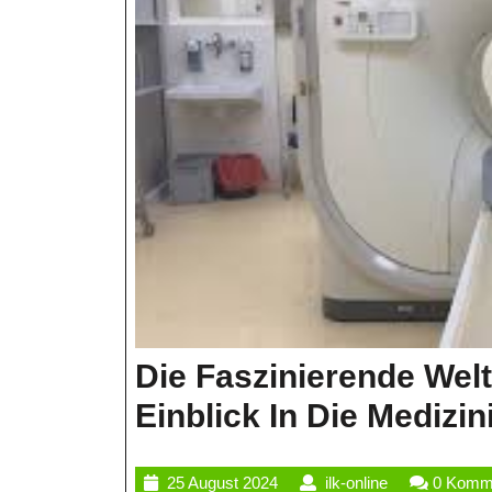
Die Faszinierende Welt
Einblick In Die Medizi
25
ilk-
25 August 2024
ilk-online
0 Komm