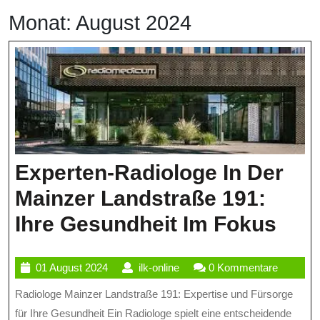
Monat:
August 2024
Experten-Radiologe In Der
Mainzer Landstraße 191:
Expe
Ihre Gesundheit Im Fokus
Rad
01
ilk-
01 August 2024
ilk-online
0 Kommentare
In
August
online
Radiologe Mainzer Landstraße 191: Expertise und Fürsorge
Der
2024
für Ihre Gesundheit Ein Radiologe spielt eine entscheidende