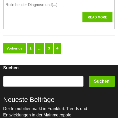
Mai
Rolle bei der Diagnose und{...}
Lan
READ
READ MORE
191:
MORE
Ihre
Ges
Seitennummerierung
Im
1
…
3
4
Vorherige
der
Fok
Beiträge
Suchen
Suchen
Neueste Beiträge
Der Immobilienmarkt in Frankfurt: Trends und
Entwicklungen in der Mainmetropole