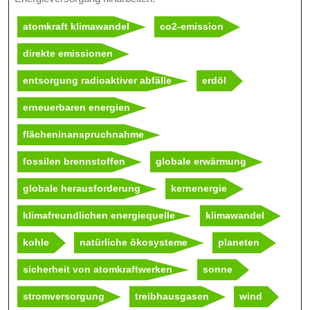
atomkraft klimawandel
co2-emission
direkte emissionen
entsorgung radioaktiver abfälle
erdöl
erneuerbaren energien
flächeninanspruchnahme
fossilen brennstoffen
globale erwärmung
globale herausforderung
kernenergie
klimafreundlichen energiequelle
klimawandel
kohle
natürliche ökosysteme
planeten
sicherheit von atomkraftwerken
sonne
stromversorgung
treibhausgasen
wind