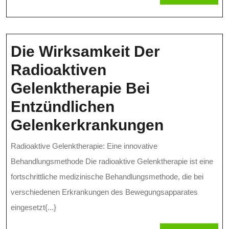
MORE
Üb
Üb
Wi
Die Wirksamkeit Der
Ko
Radioaktiven
Un
Gelenktherapie Bei
Ma
Entzündlichen
Die
Gelenkerkrankungen
Wirksam
Radioaktive Gelenktherapie: Eine innovative
Der
Behandlungsmethode Die radioaktive Gelenktherapie ist eine
Radioakt
fortschrittliche medizinische Behandlungsmethode, die bei
verschiedenen Erkrankungen des Bewegungsapparates
Gelenkth
eingesetzt{...}
Bei