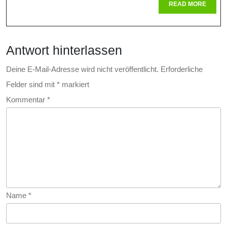
Entzündl
READ
READ MORE
MORE
Gelenke
Antwort hinterlassen
Deine E-Mail-Adresse wird nicht veröffentlicht.
Erforderliche
Felder sind mit
*
markiert
Kommentar
*
Name
*