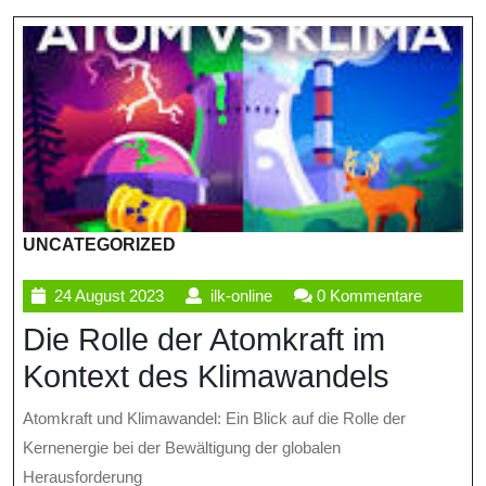
UNCATEGORIZED
24
ilk-
24 August 2023
ilk-online
0 Kommentare
August
online
Die Rolle der Atomkraft im
2023
Kontext des Klimawandels
Atomkraft und Klimawandel: Ein Blick auf die Rolle der
Kernenergie bei der Bewältigung der globalen
Herausforderung