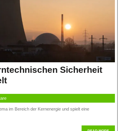
ntechnischen Sicherheit
Die
lt
Bedeutung
are
Der
Kerntechnischen
Sicherheit
READ