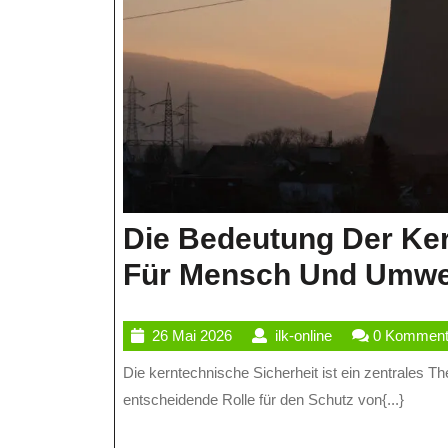
Die Bedeutung Der Ker
Für Mensch Und Umwe
26
ilk-
26 Mai 2026
ilk-online
0 Komment
Mai
online
Die kerntechnische Sicherheit ist ein zentrales Thema im Bereich der Kernenergie und spielt eine
2026
entscheidende Rolle für den Schutz von{...}