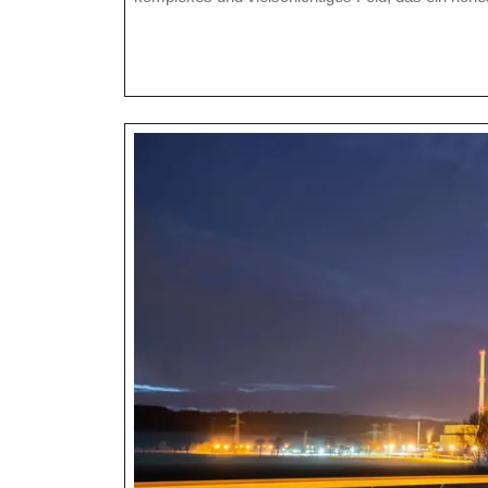
Exp
In
Der
Mod
Wel