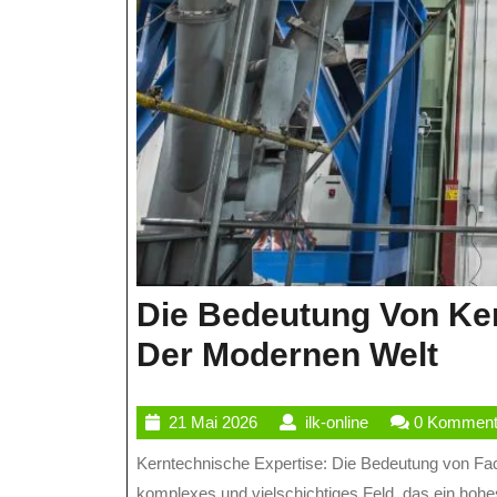
Die Bedeutung Von Ker
Die
Der Modernen Welt
Bed
21
ilk-
21 Mai 2026
ilk-online
0 Komment
Von
Mai
online
Kerntechnische Expertise: Die Bedeutung von Fachwissen in der Kerntechnologie Die Kerntechnologie ist ein
Ker
2026
komplexes und vielschichtiges Feld, das ein hohes