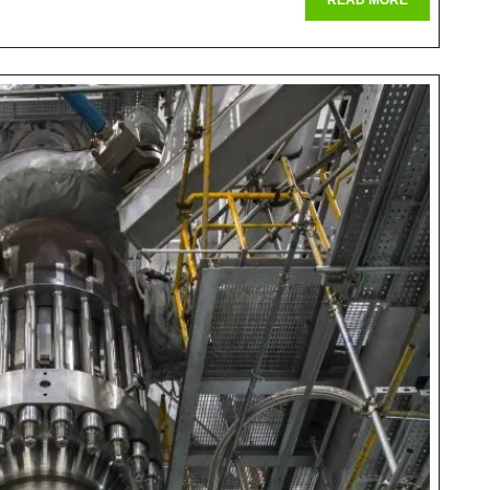
Für
READ MORE
MORE
Mensch
Und
Umwelt