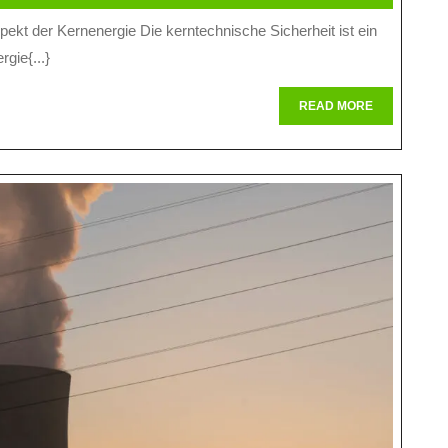
Der
Kernte
gie{...}
Sicherh
Für
READ
READ MORE
MORE
Den
Sicher
Betrieb
Von
Kernkr