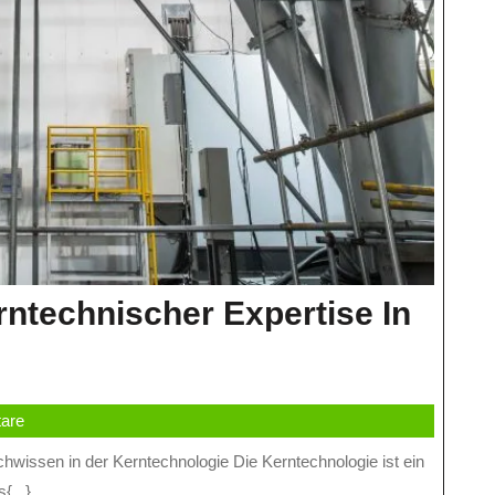
ntechnischer Expertise In
eutung
are
ntechnischer
{...}