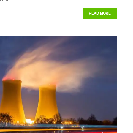
ertise
READ
READ MORE
MORE
ernen
t