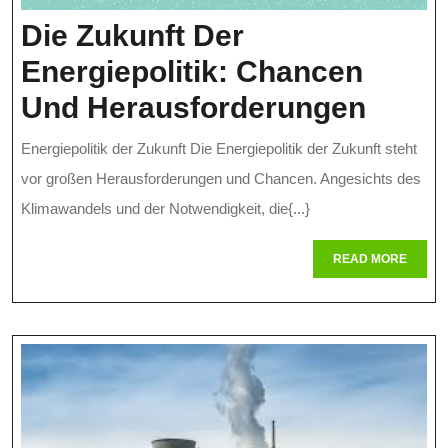
Die Zukunft Der
Energiepolitik: Chancen
Die
Und Herausforderungen
Zukun
Energiepolitik der Zukunft Die Energiepolitik der Zukunft steht
Der
vor großen Herausforderungen und Chancen. Angesichts des
Energi
Klimawandels und der Notwendigkeit, die{...}
Chan
READ
READ MORE
MORE
Und
Herau