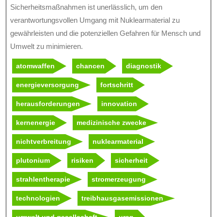
Sicherheitsmaßnahmen ist unerlässlich, um den
verantwortungsvollen Umgang mit Nuklearmaterial zu
gewährleisten und die potenziellen Gefahren für Mensch und
Umwelt zu minimieren.
atomwaffen
chancen
diagnostik
energieversorgung
fortschritt
herausforderungen
innovation
kernenergie
medizinische zwecke
nichtverbreitung
nuklearmaterial
plutonium
risiken
sicherheit
strahlentherapie
stromerzeugung
technologien
treibhausgasemissionen
umwelt und gesellschaft
uran