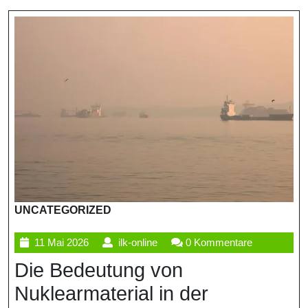
UNCATEGORIZED
11
ilk-
11 Mai 2026
ilk-online
0 Kommentare
Mai
online
Die Bedeutung von
2026
Nuklearmaterial in der