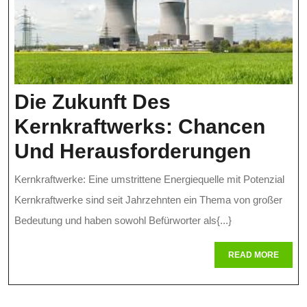
Die Zukunft Des
Kernkraftwerks: Chancen
Die
Und Herausforderungen
Zukun
Kernkraftwerke: Eine umstrittene Energiequelle mit Potenzial
Des
Kernkraftwerke sind seit Jahrzehnten ein Thema von großer
Kernk
Bedeutung und haben sowohl Befürworter als{...}
Chan
READ
READ MORE
MORE
Und
Herau