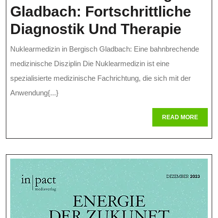
Gladbach: Fortschrittliche
Nukl
Diagnostik Und Therapie
In
Nuklearmedizin in Bergisch Gladbach: Eine bahnbrechende
Berg
medizinische Disziplin Die Nuklearmedizin ist eine
Glad
spezialisierte medizinische Fachrichtung, die sich mit der
Anwendung{...}
Forts
Diag
READ
READ MORE
MORE
Und
Ther