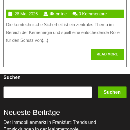
Bede
26
ilk-
26 Mai 2026
ilk-online
0 Kommentare
Der
Mai
online
Die kerntechnische Sicherheit ist ein zentrales Thema im
Kern
2026
Bereich der Kernenergie und spielt eine entscheidende Rolle
Siche
für den Schutz von{...}
Für
READ
READ MORE
Mens
MORE
Und
Umwe
Suchen
Suchen
Neueste Beiträge
Der Immobilienmarkt in Frankfurt: Trends und
Entwicklungen in der Mainmetropole