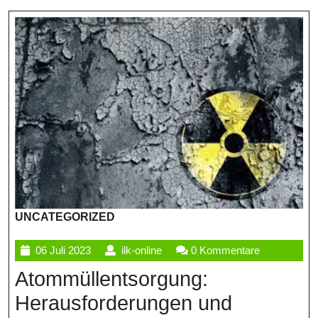
UNCATEGORIZED
06
ilk-
06 Juli 2023
ilk-online
0 Kommentare
Juli
online
Atommüllentsorgung:
2023
Herausforderungen und