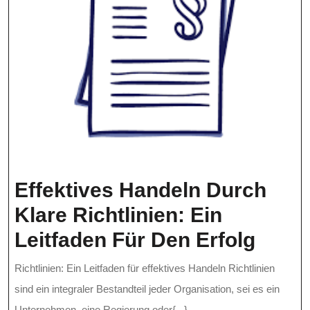
Effektives Handeln Durch
Klare Richtlinien: Ein
Effek
Leitfaden Für Den Erfolg
Hand
Richtlinien: Ein Leitfaden für effektives Handeln Richtlinien
Durc
sind ein integraler Bestandteil jeder Organisation, sei es ein
Unternehmen, eine Regierung oder{...}