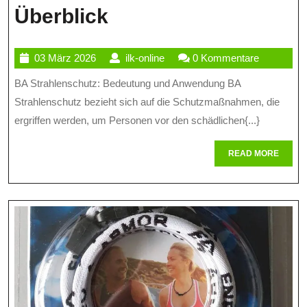
Bedeutung
Überblick
Und
03
ilk-
03 März 2026
ilk-online
0 Kommentare
Anwendung
März
online
BA Strahlenschutz: Bedeutung und Anwendung BA
Von
2026
Strahlenschutz bezieht sich auf die Schutzmaßnahmen, die
BA
ergriffen werden, um Personen vor den schädlichen{...}
Strahlenschutz:
READ
READ MORE
Ein
MORE
Überblick