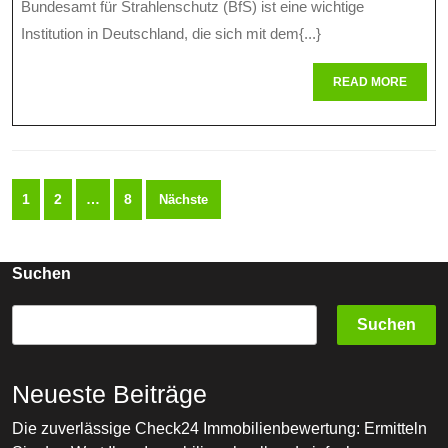
Bundesamt für Strahlenschutz (BfS) ist eine wichtige
Bundesam
Institution in Deutschland, die sich mit dem{...}
Für
READ
READ MORE
Strahlensc
MORE
Im
Gesundhei
Seitennummerierung
1
2
…
8
Nächste
der
Beiträge
Suchen
Suchen
Neueste Beiträge
Die zuverlässige Check24 Immobilienbewertung: Ermitteln