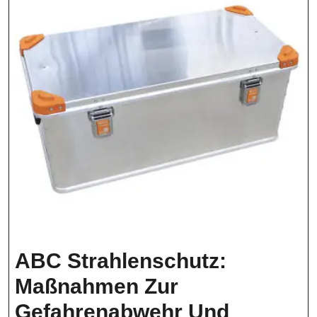
Eine
Anal
ABC Strahlenschutz:
Maßnahmen Zur
Gefahrenabwehr Und