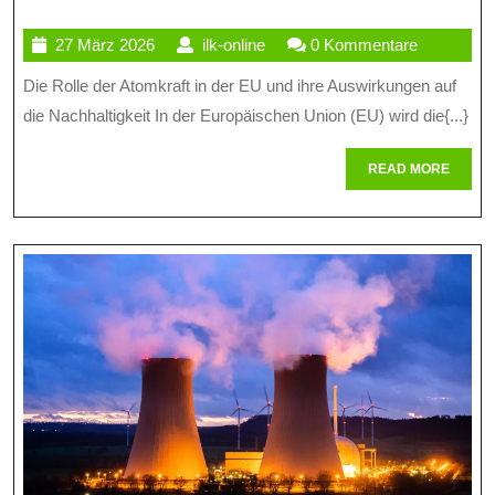
Rolle
27
ilk-
27 März 2026
ilk-online
0 Kommentare
Der
März
online
Die Rolle der Atomkraft in der EU und ihre Auswirkungen auf
Atomkraft
2026
die Nachhaltigkeit In der Europäischen Union (EU) wird die{...}
In
Der
READ
READ MORE
MORE
EU:
Nachhaltig
Und
Herausfor