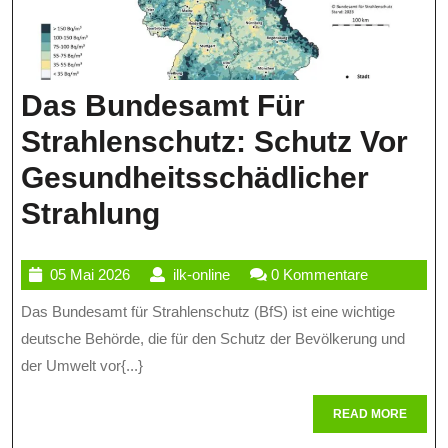
Das Bundesamt Für
Strahlenschutz: Schutz Vor
Gesundheitsschädlicher
Das
Strahlung
Bundesamt
05
ilk-
05 Mai 2026
ilk-online
0 Kommentare
Für
Mai
online
Das Bundesamt für Strahlenschutz (BfS) ist eine wichtige
Strahlenschutz:
2026
deutsche Behörde, die für den Schutz der Bevölkerung und
Schutz
der Umwelt vor{...}
Vor
READ
READ MORE
Gesundheitsschädli
MORE