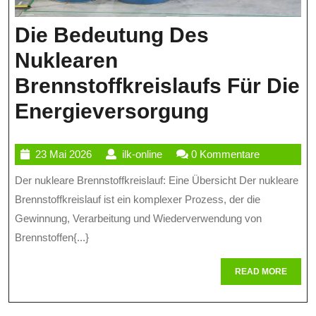
Die Bedeutung Des
Nuklearen
Brennstoffkreislaufs Für Die
Die
Energieversorgung
Bedeutun
23
ilk-
23 Mai 2026
ilk-online
0 Kommentare
Des
Mai
online
Der nukleare Brennstoffkreislauf: Eine Übersicht Der nukleare
Nuklearen
2026
Brennstoffkreislauf ist ein komplexer Prozess, der die
Brennstoff
Gewinnung, Verarbeitung und Wiederverwendung von
Für
Brennstoffen{...}
Die
READ
READ MORE
Energieve
MORE