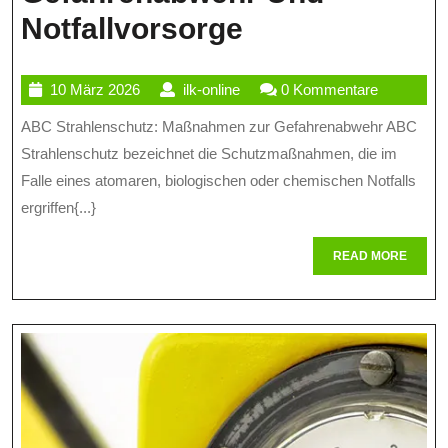
ABC
Notfallvorsorge
Strahlenschut
10
ilk-
10 März 2026
ilk-online
0 Kommentare
Maßnahmen
März
online
ABC Strahlenschutz: Maßnahmen zur Gefahrenabwehr ABC
Zur
2026
Strahlenschutz bezeichnet die Schutzmaßnahmen, die im
Gefahrenabwe
Falle eines atomaren, biologischen oder chemischen Notfalls
Und
ergriffen{...}
Notfallvorsor
READ
READ MORE
MORE