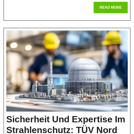
In
READ
READ MORE
Der
MORE
Modern
Welt
Sicherheit Und Expertise Im
Strahlenschutz: TÜV Nord