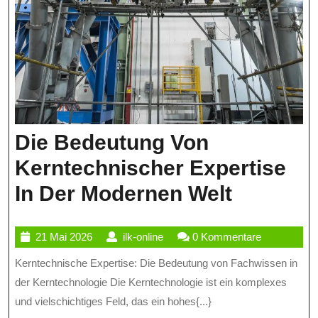
Die Bedeutung Von
Kerntechnischer Expertise
Die
In Der Modernen Welt
Bedeutu
21
ilk-
21 Mai 2026
ilk-online
0 Kommentare
Von
Mai
online
Kerntechnische Expertise: Die Bedeutung von Fachwissen in
Kerntec
2026
der Kerntechnologie Die Kerntechnologie ist ein komplexes
Expertis
und vielschichtiges Feld, das ein hohes{...}