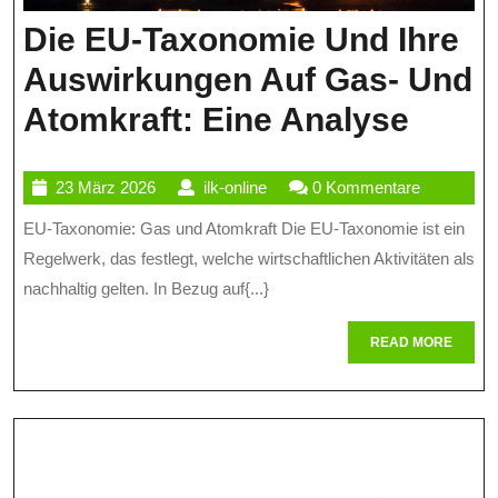
Die EU-Taxonomie Und Ihre
Auswirkungen Auf Gas- Und
Die
Atomkraft: Eine Analyse
EU-
23
ilk-
23 März 2026
ilk-online
0 Kommentare
Taxo
März
online
EU-Taxonomie: Gas und Atomkraft Die EU-Taxonomie ist ein
Und
2026
Regelwerk, das festlegt, welche wirtschaftlichen Aktivitäten als
Ihre
nachhaltig gelten. In Bezug auf{...}
Ausw
READ
READ MORE
Auf
MORE
Gas-
Und
Atomk