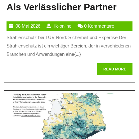
Siche
Als Verlässlicher Partner
Und
08
ilk-
08 Mai 2026
ilk-online
0 Kommentare
Expe
Mai
online
Strahlenschutz bei TÜV Nord: Sicherheit und Expertise Der
Im
2026
Strahlenschutz ist ein wichtiger Bereich, der in verschiedenen
Stra
Branchen und Anwendungen eine{...}
TÜV
READ
READ MORE
Nord
MORE
Als
Verlä
Part