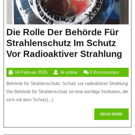
Die Rolle Der Behörde Für
Strahlenschutz Im Schutz
Di
Vor Radioaktiver Strahlung
Rol
04
ilk-
04 Februar 2026
ilk-online
0 Kommentare
De
Februar
online
Behörde für Strahlenschutz: Schutz vor radioaktiver Strahlung
Be
2026
Die Behörde für Strahlenschutz ist eine wichtige Institution, die
Fü
sich mit dem Schutz{...}
St
READ
READ MORE
Im
MORE
Sc