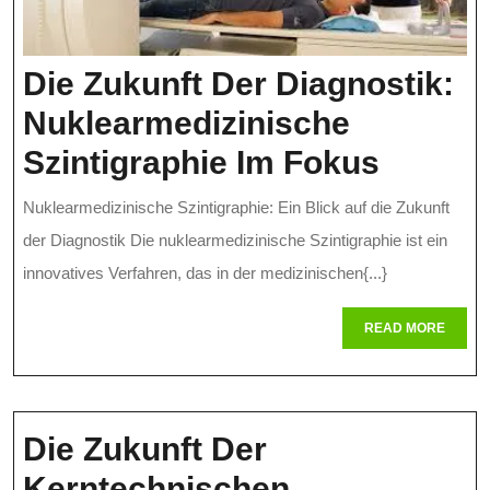
Die Zukunft Der Diagnostik:
Nuklearmedizinische
Die
Szintigraphie Im Fokus
Zukunf
Nuklearmedizinische Szintigraphie: Ein Blick auf die Zukunft
Der
der Diagnostik Die nuklearmedizinische Szintigraphie ist ein
Diagno
innovatives Verfahren, das in der medizinischen{...}
Nuklea
READ
READ MORE
MORE
Szintig
Im
Fokus
Die Zukunft Der
Kerntechnischen