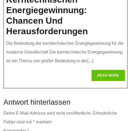
Energiegewinnung:
Chancen Und
Die
Herausforderungen
Zukunft
Die Bedeutung der kerntechnischen Energiegewinnung für die
Der
moderne Gesellschaft Die kerntechnische Energiegewinnung
Kerntechn
ist ein Thema von großer Bedeutung in der{...}
Energiege
READ
READ MORE
MORE
Chancen
Und
Antwort hinterlassen
Herausfor
Deine E-Mail-Adresse wird nicht veröffentlicht.
Erforderliche
Felder sind mit
*
markiert
Kommentar
*