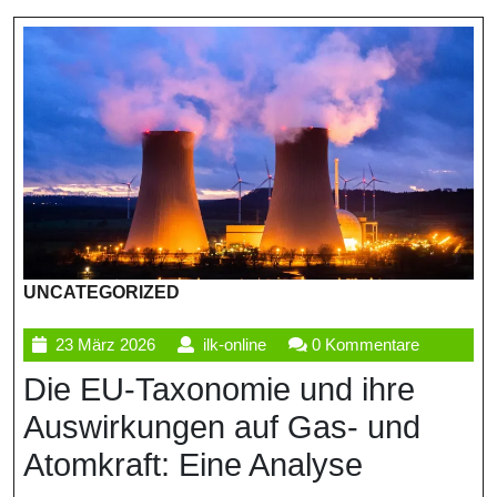
UNCATEGORIZED
23
ilk-
23 März 2026
ilk-online
0 Kommentare
März
online
Die EU-Taxonomie und ihre
2026
Auswirkungen auf Gas- und
Atomkraft: Eine Analyse