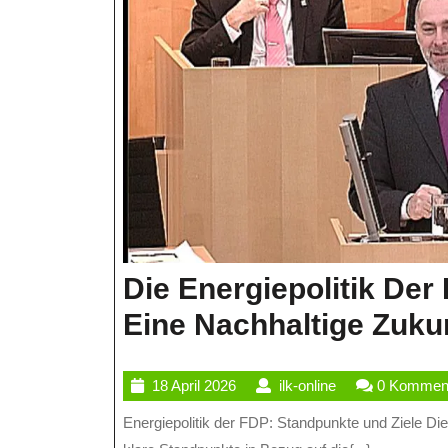
Die Energiepolitik Der
Eine Nachhaltige Zuku
18
ilk-
18 April 2026
ilk-online
0 Kommen
April
online
Energiepolitik der FDP: Standpunkte und Ziele Die Freie Demokratische Partei (FDP) in Deutschland vertritt
2026