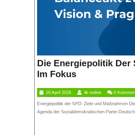
Die Energiepolitik De
Die
Im Fokus
Energiepoliti
20
ilk-
20 April 2026
ilk-online
0 Kommen
Der
April
online
Energiepolitik der SPD: Ziele und Maßnahmen Die Energiepolitik ist ein zentrales Thema in der politischen
SPD:
2026
Agenda der Sozialdemokratischen Partei Deutschl
Ziele
Und