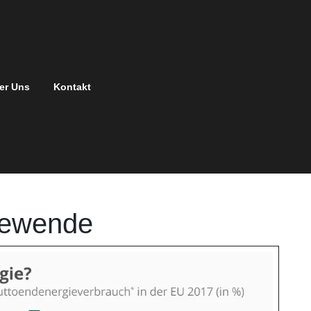
er Uns
Kontakt
iewende