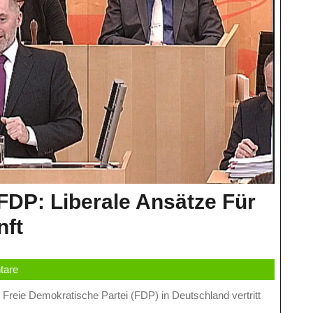
 FDP: Liberale Ansätze Für
Die
nft
Energiepolitik
tare
Der
FDP: