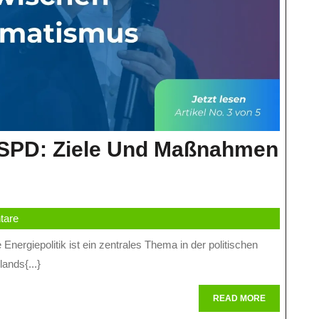
r SPD: Ziele Und Maßnahmen
k
tare
ands{...}
READ
READ MORE
MORE