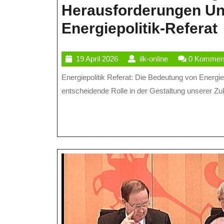
Herausforderungen U
Energiepolitik-Referat
19
ilk-
19 April 2026
ilk-online
0 Kommen
April
online
Energiepolitik Referat: Die Bedeutung von Energiepolitik für die Zukunft Die Energiepolitik spielt eine
E
2026
entscheidende Rolle in der Gestaltung unserer Zuku
E