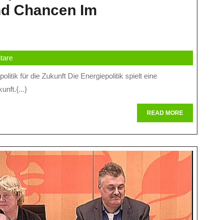
nd Chancen Im
Die
Zukunft
tare
Der
nergiepolitik:
nft.{...}
Herausforderungen
Und
READ
READ MORE
MORE
Chancen
Im
nergiepolitik-
Referat