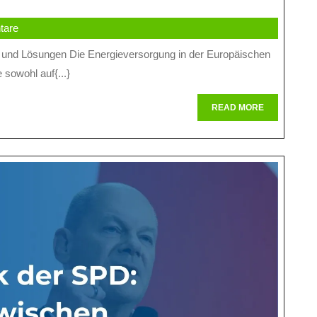
Und
tare
Lösungen
Für
 sowohl auf{...}
Die
Energieversorgung
READ
READ MORE
MORE
In
Der
EU