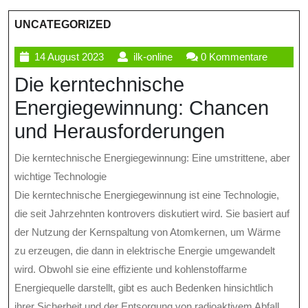
UNCATEGORIZED
14
ilk-
14 August 2023
ilk-online
0 Kommentare
August
online
Die kerntechnische
2023
Energiegewinnung: Chancen
und Herausforderungen
Die kerntechnische Energiegewinnung: Eine umstrittene, aber
wichtige Technologie
Die kerntechnische Energiegewinnung ist eine Technologie,
die seit Jahrzehnten kontrovers diskutiert wird. Sie basiert auf
der Nutzung der Kernspaltung von Atomkernen, um Wärme
zu erzeugen, die dann in elektrische Energie umgewandelt
wird. Obwohl sie eine effiziente und kohlenstoffarme
Energiequelle darstellt, gibt es auch Bedenken hinsichtlich
ihrer Sicherheit und der Entsorgung von radioaktivem Abfall.