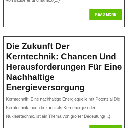
Kernfusion:
von sauberer und nahezu{...}
Hoffnung
READ
READ MORE
MORE
Auf
Saubere
Energie
Die Zukunft Der
Kerntechnik: Chancen Und
Herausforderungen Für Eine
Nachhaltige
Die
Energieversorgung
Zukunft
Kerntechnik: Eine nachhaltige Energiequelle mit Potenzial Die
Der
Kerntechnik, auch bekannt als Kernenergie oder
Kerntechn
Nukleartechnik, ist ein Thema von großer Bedeutung{...}