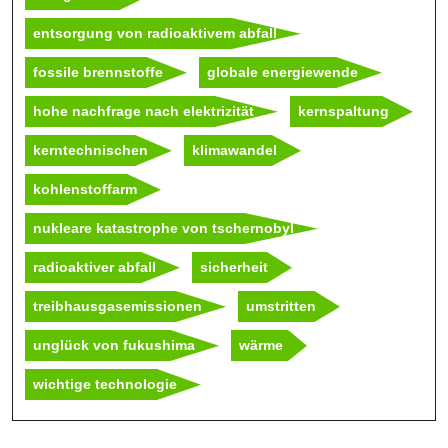
entsorgung von radioaktivem abfall
fossile brennstoffe
globale energiewende
hohe nachfrage nach elektrizität
kernspaltung
kerntechnischen
klimawandel
kohlenstoffarm
nukleare katastrophe von tschernobyl
radioaktiver abfall
sicherheit
treibhausgasemissionen
umstritten
unglück von fukushima
wärme
wichtige technologie