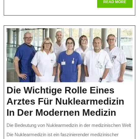
READ
READ MORE
MORE
Nachhaltigkeit
Und
Soziale
Gerechtigkeit
Die Wichtige Rolle Eines
Arztes Für Nuklearmedizin
Die
In Der Modernen Medizin
Wich
Die Bedeutung von Nuklearmedizin in der medizinischen Welt
Rolle
Die Nuklearmedizin ist ein faszinierender medizinischer