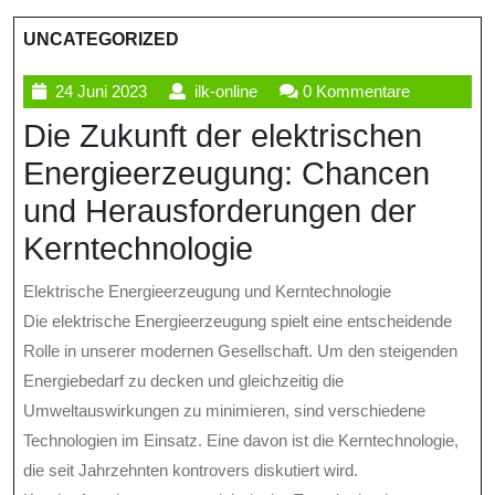
UNCATEGORIZED
24
ilk-
24 Juni 2023
ilk-online
0 Kommentare
Juni
online
Die Zukunft der elektrischen
2023
Energieerzeugung: Chancen
und Herausforderungen der
Kerntechnologie
Elektrische Energieerzeugung und Kerntechnologie
Die elektrische Energieerzeugung spielt eine entscheidende
Rolle in unserer modernen Gesellschaft. Um den steigenden
Energiebedarf zu decken und gleichzeitig die
Umweltauswirkungen zu minimieren, sind verschiedene
Technologien im Einsatz. Eine davon ist die Kerntechnologie,
die seit Jahrzehnten kontrovers diskutiert wird.