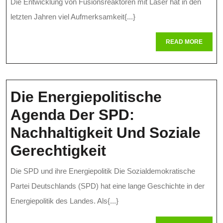
Der
Die Entwicklung von Fusionsreaktoren mit Laser hat in den
Energieerzeugung:
letzten Jahren viel Aufmerksamkeit{...}
Fusionsreaktor
READ
READ MORE
MORE
Mit
Laser
Im
Die Energiepolitische
Fokus
Agenda Der SPD:
Nachhaltigkeit Und Soziale
Die
Gerechtigkeit
Energiepolitisch
Die SPD und ihre Energiepolitik Die Sozialdemokratische
Agenda
Partei Deutschlands (SPD) hat eine lange Geschichte in der
Der
Energiepolitik des Landes. Als{...}
SPD: