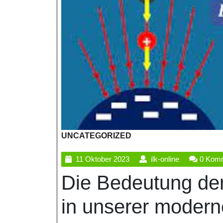
UNCATEGORIZED
11
ilk-
11 Oktober 2023
ilk-online
0 Kom
Oktober
online
Die Bedeutung der
2023
in unserer modern