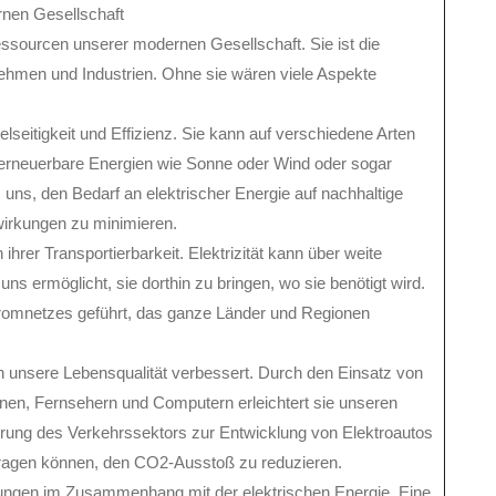
ernen Gesellschaft
Ressourcen unserer modernen Gesellschaft. Sie ist die
nehmen und Industrien. Ohne sie wären viele Aspekte
ielseitigkeit und Effizienz. Sie kann auf verschiedene Arten
, erneuerbare Energien wie Sonne oder Wind oder sogar
 uns, den Bedarf an elektrischer Energie auf nachhaltige
wirkungen zu minimieren.
n ihrer Transportierbarkeit. Elektrizität kann über weite
ns ermöglicht, sie dorthin zu bringen, wo sie benötigt wird.
tromnetzes geführt, das ganze Länder und Regionen
h unsere Lebensqualität verbessert. Durch den Einsatz von
en, Fernsehern und Computern erleichtert sie unseren
izierung des Verkehrssektors zur Entwicklung von Elektroautos
itragen können, den CO2-Ausstoß zu reduzieren.
derungen im Zusammenhang mit der elektrischen Energie. Eine