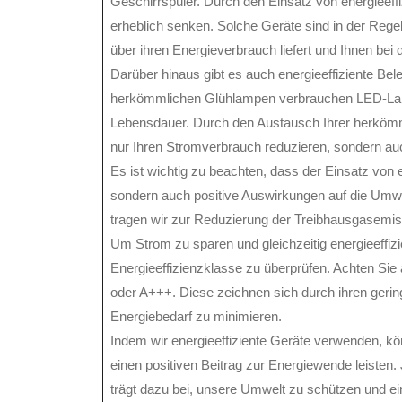
Geschirrspüler. Durch den Einsatz von energieef
erheblich senken. Solche Geräte sind in der Rege
über ihren Energieverbrauch liefert und Ihnen bei 
Darüber hinaus gibt es auch energieeffiziente B
herkömmlichen Glühlampen verbrauchen LED-Lamp
Lebensdauer. Durch den Austausch Ihrer herkö
nur Ihren Stromverbrauch reduzieren, sondern a
Es ist wichtig zu beachten, dass der Einsatz von en
sondern auch positive Auswirkungen auf die Umwe
tragen wir zur Reduzierung der Treibhausgasemiss
Um Strom zu sparen und gleichzeitig energieeffizi
Energieeffizienzklasse zu überprüfen. Achten Sie 
oder A+++. Diese zeichnen sich durch ihren geri
Energiebedarf zu minimieren.
Indem wir energieeffiziente Geräte verwenden, k
einen positiven Beitrag zur Energiewende leisten. 
trägt dazu bei, unsere Umwelt zu schützen und ei