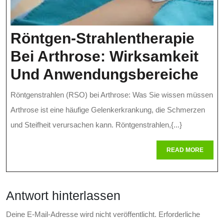
Röntgen-Strahlentherapie
Bei Arthrose: Wirksamkeit
Rön
Und Anwendungsbereiche
Str
Röntgenstrahlen (RSO) bei Arthrose: Was Sie wissen müssen
Bei
Arthrose ist eine häufige Gelenkerkrankung, die Schmerzen
Art
und Steifheit verursachen kann. Röntgenstrahlen,{...}
Wir
READ
READ MORE
MORE
Un
Anw
Antwort hinterlassen
Deine E-Mail-Adresse wird nicht veröffentlicht.
Erforderliche