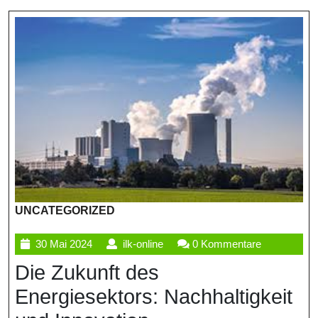
UNCATEGORIZED
30
ilk-
30 Mai 2024
ilk-online
0 Kommentare
Mai
online
Die Zukunft des
2024
Energiesektors: Nachhaltigkeit