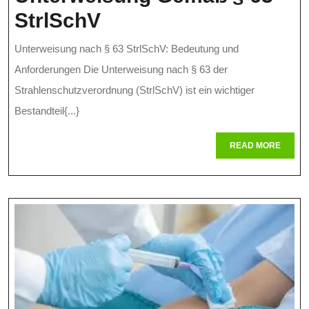
Bedeutung
StrlSchV
Und
Unterweisung nach § 63 StrlSchV: Bedeutung und
Anforderungen
Anforderungen Die Unterweisung nach § 63 der
Der
Strahlenschutzverordnung (StrlSchV) ist ein wichtiger
Bestandteil{...}
Unterweisung
Gemäß
READ
READ MORE
MORE
§
63
StrlSchV