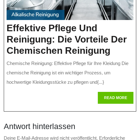
Analyse
Effektive Pflege Und
Reinigung: Die Vorteile Der
Effekt
Chemischen Reinigung
Pflege
Chemische Reinigung: Effektive Pflege für Ihre Kleidung Die
Und
chemische Reinigung ist ein wichtiger Prozess, um
Reinig
hochwertige Kleidungsstücke zu pflegen und{...}
Die
READ
READ MORE
MORE
Vorteil
Der
Antwort hinterlassen
Chemi
Deine E-Mail-Adresse wird nicht veröffentlicht.
Erforderliche