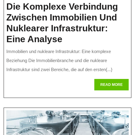
In
Die Komplexe Verbindung
Der
Zwischen Immobilien Und
EU
Nuklearer Infrastruktur:
Die
Eine Analyse
Komplexe
Immobilien und nukleare Infrastruktur: Eine komplexe
Verbindung
Beziehung Die Immobilienbranche und die nukleare
Zwischen
Infrastruktur sind zwei Bereiche, die auf den ersten{...}
Immobilien
READ
READ MORE
MORE
Und
Nuklearer
Infrastruktur:
Eine