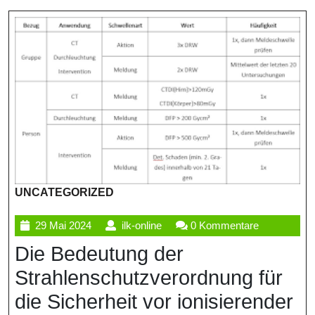
UNCATEGORIZED
29
ilk-
29 Mai 2024
ilk-online
0 Kommentare
Mai
online
Die Bedeutung der
2024
Strahlenschutzverordnung für
die Sicherheit vor ionisierender