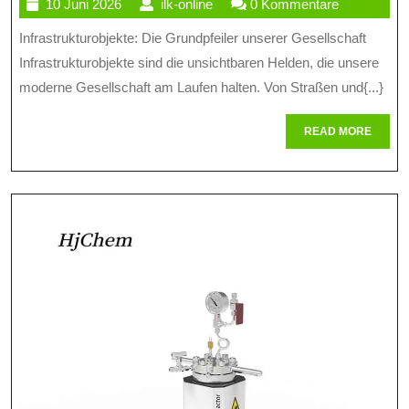
10
ilk-
10 Juni 2026
ilk-online
0 Kommentare
Von
Juni
online
Infrastrukturobjekte: Die Grundpfeiler unserer Gesellschaft
Infrastru
2026
Infrastrukturobjekte sind die unsichtbaren Helden, die unsere
Für
moderne Gesellschaft am Laufen halten. Von Straßen und{...}
Unsere
READ
READ MORE
Gesellsch
MORE