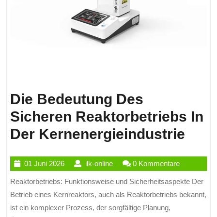
Die Bedeutung Des
Sicheren Reaktorbetriebs In
Die
Der Kernenergieindustrie
Bed
01
ilk-
01 Juni 2026
ilk-online
0 Kommentare
Des
Juni
online
Reaktorbetriebs: Funktionsweise und Sicherheitsaspekte Der
Sich
2026
Betrieb eines Kernreaktors, auch als Reaktorbetriebs bekannt,
Reak
ist ein komplexer Prozess, der sorgfältige Planung,