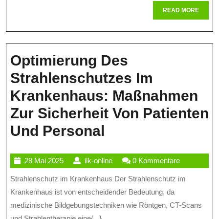
READ
READ MORE
Nuklearmediz
MORE
Optimierung Des
Strahlenschutzes Im
Krankenhaus: Maßnahmen
Zur Sicherheit Von Patienten
Optimierung
Und Personal
Des
28
ilk-
28 Mai 2025
ilk-online
0 Kommentare
Strahlenschutze
Mai
online
Strahlenschutz im Krankenhaus Der Strahlenschutz im
Im
2025
Krankenhaus ist von entscheidender Bedeutung, da
Krankenhaus:
medizinische Bildgebungstechniken wie Röntgen, CT-Scans
Maßnahmen
und Strahlentherapie eine{...}