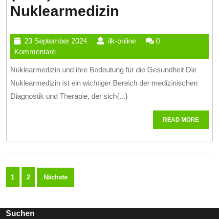
Die
Nuklearmedizin
Bedeutung
23
ilk-
23 September 2024
ilk-online
0
Von
September
online
Kommentare
Radioisotopen
2024
Nuklearmedizin und ihre Bedeutung für die Gesundheit Die
Szintigraphie
Nuklearmedizin ist ein wichtiger Bereich der medizinischen
(RSO)
Diagnostik und Therapie, der sich{...}
In
READ
READ MORE
MORE
Der
Nuklearmediz
Seitennummerierung
1
2
Nächste
der
Beiträge
Suchen