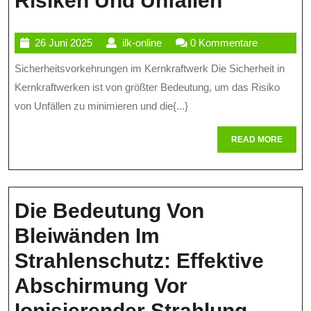
Risiken Und Unfällen
Sicherhe
26
ilk-
26 Juni 2025
ilk-online
0 Kommentare
Im
Juni
online
Sicherheitsvorkehrungen im Kernkraftwerk Die Sicherheit in
Kernkraf
2025
Kernkraftwerken ist von größter Bedeutung, um das Risiko
Schutz
von Unfällen zu minimieren und die{...}
Vor
READ
READ MORE
Risiken
MORE
Und
Unfällen
Die Bedeutung Von
Bleiwänden Im
Strahlenschutz: Effektive
Abschirmung Vor
Die
Ionisierender Strahlung