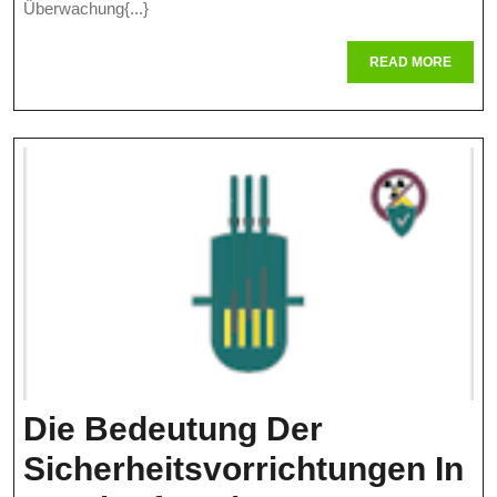
In
Überwachung{...}
Der
READ
READ MORE
Kern
MORE
Die Bedeutung Der
Sicherheitsvorrichtungen In