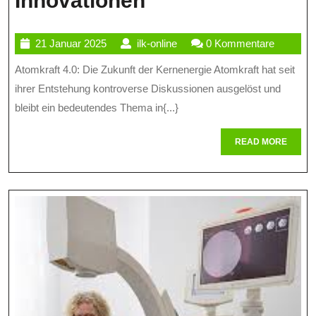
Innovationen
Zukunft
21
ilk-
21 Januar 2025
ilk-online
0 Kommentare
Der
Januar
online
Atomkraft 4.0: Die Zukunft der Kernenergie Atomkraft hat seit
Energie:
2025
ihrer Entstehung kontroverse Diskussionen ausgelöst und
Atomkraft
bleibt ein bedeutendes Thema in{...}
4.0
READ
READ MORE
Und
MORE
Ihre
Innovationen