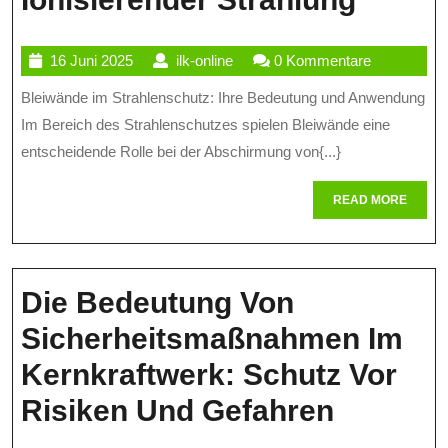
Bedeu
16
ilk-
16 Juni 2025
ilk-online
0 Kommentare
Von
Juni
online
Bleiwände im Strahlenschutz: Ihre Bedeutung und Anwendung
Bleiw
2025
Im Bereich des Strahlenschutzes spielen Bleiwände eine
Im
entscheidende Rolle bei der Abschirmung von{...}
Strahl
READ
READ MORE
Effekt
MORE
Absch
Vor
Die Bedeutung Von
Ionisi
Sicherheitsmaßnahmen Im
Strahl
Kernkraftwerk: Schutz Vor
Die
Risiken Und Gefahren
Bedeut