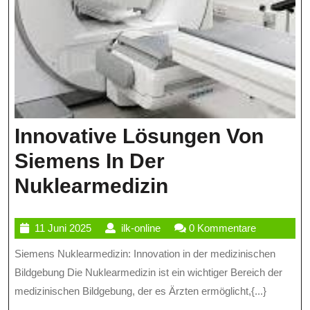
Innovative Lösungen Von
Siemens In Der
Innovative
Nuklearmedizin
Lösungen
11
ilk-
11 Juni 2025
ilk-online
0 Kommentare
Von
Juni
online
Siemens Nuklearmedizin: Innovation in der medizinischen
Siemens
2025
Bildgebung Die Nuklearmedizin ist ein wichtiger Bereich der
In
medizinischen Bildgebung, der es Ärzten ermöglicht,{...}
Der