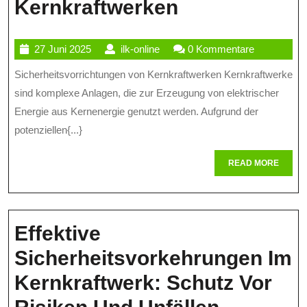
Die
Kernkraftwerken
Bedeutung
27
ilk-
27 Juni 2025
ilk-online
0 Kommentare
Der
Juni
online
Sicherheitsvorrichtungen von Kernkraftwerken Kernkraftwerke
Sicherheitsv
2025
sind komplexe Anlagen, die zur Erzeugung von elektrischer
In
Energie aus Kernenergie genutzt werden. Aufgrund der
Kernkraftwe
potenziellen{...}
READ
READ MORE
MORE
Effektive
Sicherheitsvorkehrungen Im
Kernkraftwerk: Schutz Vor
Effektive