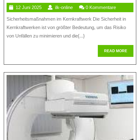
12
ilk-
12 Juni 2025
ilk-online
0 Kommentare
Von
Juni
online
Sicherheitsmaßnahmen im Kernkraftwerk Die Sicherheit in
Sicher
2025
Kernkraftwerken ist von größter Bedeutung, um das Risiko
Im
von Unfällen zu minimieren und die{...}
Kernkra
READ
READ MORE
Schutz
MORE
Vor
Risiken
Und
Gefahr