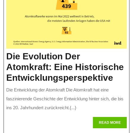
Die Evolution Der
Atomkraft: Eine Historische
Die
Entwicklungsperspektive
Evol
Die Entwicklung der Atomkraft Die Atomkraft hat eine
Der
faszinierende Geschichte der Entwicklung hinter sich, die bis
Atom
ins 20. Jahrhundert zurückreicht.{...}
Eine
READ
READ MORE
MORE
Hist