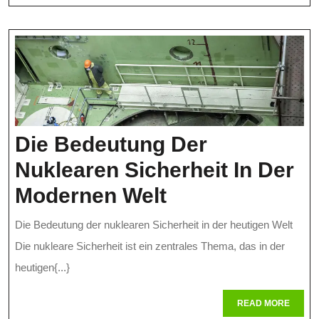
Entw
Die Bedeutung Der
Nuklearen Sicherheit In Der
Die
Modernen Welt
Bedeutung
Die Bedeutung der nuklearen Sicherheit in der heutigen Welt
Der
Die nukleare Sicherheit ist ein zentrales Thema, das in der
Nuklearen
heutigen{...}
Sicherheit
READ
READ MORE
MORE