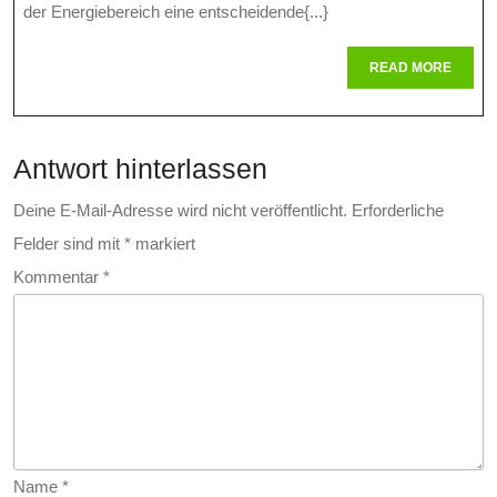
Energieber
der Energiebereich eine entscheidende{...}
Herausfor
READ
READ MORE
MORE
Und
Chancen
Antwort hinterlassen
Im
Wandel
Deine E-Mail-Adresse wird nicht veröffentlicht.
Erforderliche
Felder sind mit
*
markiert
Der
Kommentar
*
Energieve
Name
*