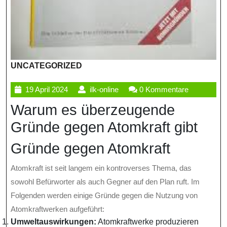
UNCATEGORIZED
19
ilk-
19 April 2024
ilk-online
0 Kommentare
April
online
Warum es überzeugende
2024
Gründe gegen Atomkraft gibt
Gründe gegen Atomkraft
Atomkraft ist seit langem ein kontroverses Thema, das
sowohl Befürworter als auch Gegner auf den Plan ruft. Im
Folgenden werden einige Gründe gegen die Nutzung von
Atomkraftwerken aufgeführt:
Umweltauswirkungen:
Atomkraftwerke produzieren