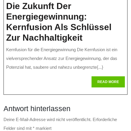
Die Zukunft Der
Energiegewinnung:
Kernfusion Als Schlüssel
Die
Zur Nachhaltigkeit
Zukunft
Kernfusion für die Energiegewinnung Die Kernfusion ist ein
Der
vielversprechender Ansatz zur Energiegewinnung, der das
Energiegew
Potenzial hat, saubere und nahezu unbegrenzte{...}
Kernfusion
READ
READ MORE
MORE
Als
Schlüssel
Antwort hinterlassen
Zur
Nachhaltigk
Deine E-Mail-Adresse wird nicht veröffentlicht.
Erforderliche
Felder sind mit
*
markiert