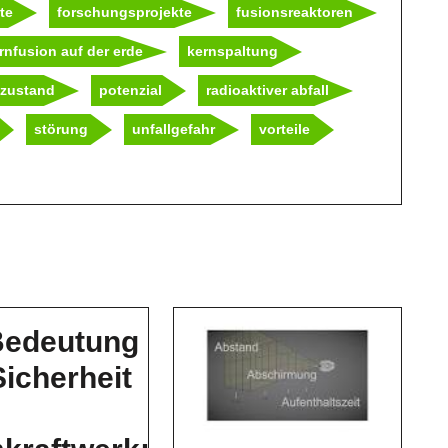
te
forschungsprojekte
fusionsreaktoren
rnfusion auf der erde
kernspaltung
-zustand
potenzial
radioaktiver abfall
störung
unfallgefahr
vorteile
Bedeutung
Sicherheit