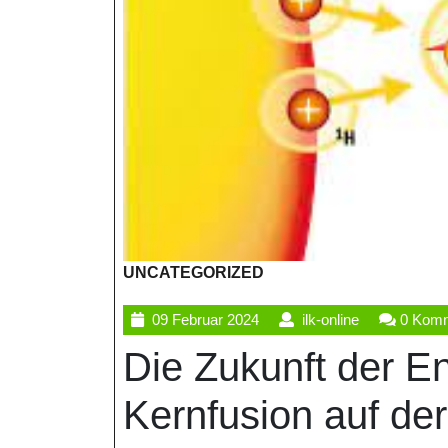
UNCATEGORIZED
09
ilk-
09 Februar 2024
ilk-online
0 Kom
Februar
online
Die Zukunft der E
2024
Kernfusion auf de