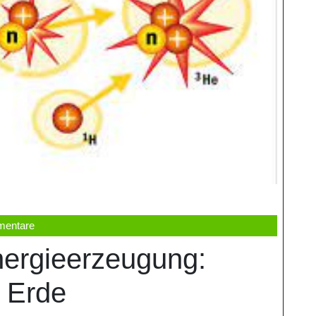
mentare
nergieerzeugung:
r Erde