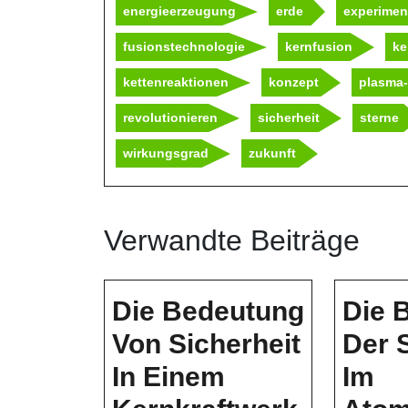
energieerzeugung
erde
experimen
fusionstechnologie
kernfusion
ke
kettenreaktionen
konzept
plasma
revolutionieren
sicherheit
sterne
wirkungsgrad
zukunft
Verwandte Beiträge
Die Bedeutung
Die 
Von Sicherheit
Der 
In Einem
Im