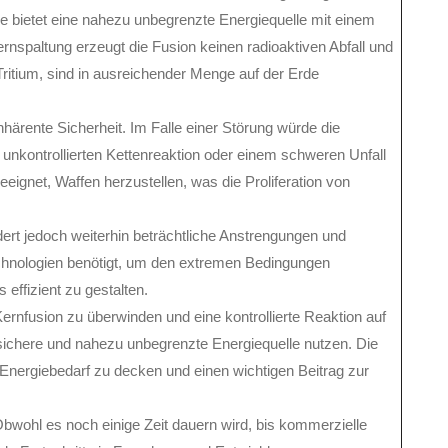
ie bietet eine nahezu unbegrenzte Energiequelle mit einem
spaltung erzeugt die Fusion keinen radioaktiven Abfall und
ritium, sind in ausreichender Menge auf der Erde
 inhärente Sicherheit. Im Falle einer Störung würde die
 unkontrollierten Kettenreaktion oder einem schweren Unfall
eignet, Waffen herzustellen, was die Proliferation von
dert jedoch weiterhin beträchtliche Anstrengungen und
echnologien benötigt, um den extremen Bedingungen
ffizient zu gestalten.
ernfusion zu überwinden und eine kontrollierte Reaktion auf
 sichere und nahezu unbegrenzte Energiequelle nutzen. Die
Energiebedarf zu decken und einen wichtigen Beitrag zur
Obwohl es noch einige Zeit dauern wird, bis kommerzielle