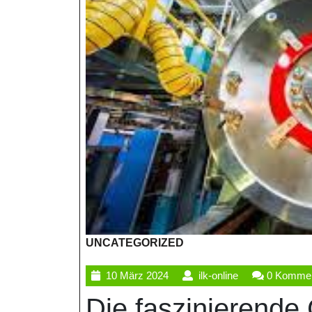
UNCATEGORIZED
10
ilk-
10 März 2024
ilk-online
0 Kommen
März
online
Die faszinierende
2024