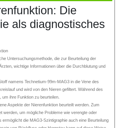
renfunktion: Die
e als diagnostisches
ktion
sche Untersuchungsmethode, die zur Beurteilung der
Ärzten, wichtige Informationen über die Durchblutung und
er Stoff namens Technetium-99m-MAG3 in die Vene des
lutkreislauf und wird von den Nieren gefiltert. Während des
um ihre Funktion zu beurteilen.
ene Aspekte der Nierenfunktion beurteilt werden. Zum
tet werden, um mögliche Probleme wie verengte oder
s ermöglicht die MAG3-Szintigraphie auch eine Beurteilung
nsein von Rückfluss oder Harnstau kann auf diese Weise