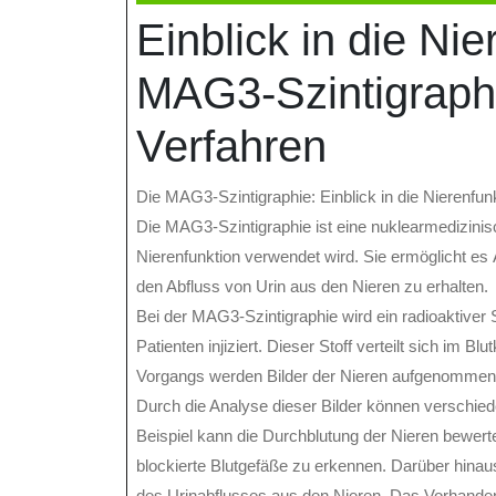
Dezember
online
Einblick in die Nie
2023
MAG3-Szintigraphi
Verfahren
Die MAG3-Szintigraphie: Einblick in die Nierenfun
Die MAG3-Szintigraphie ist eine nuklearmedizini
Nierenfunktion verwendet wird. Sie ermöglicht es 
den Abfluss von Urin aus den Nieren zu erhalten.
Bei der MAG3-Szintigraphie wird ein radioaktiv
Patienten injiziert. Dieser Stoff verteilt sich im B
Vorgangs werden Bilder der Nieren aufgenommen, 
Durch die Analyse dieser Bilder können verschied
Beispiel kann die Durchblutung der Nieren bewer
blockierte Blutgefäße zu erkennen. Darüber hinau
des Urinabflusses aus den Nieren. Das Vorhande