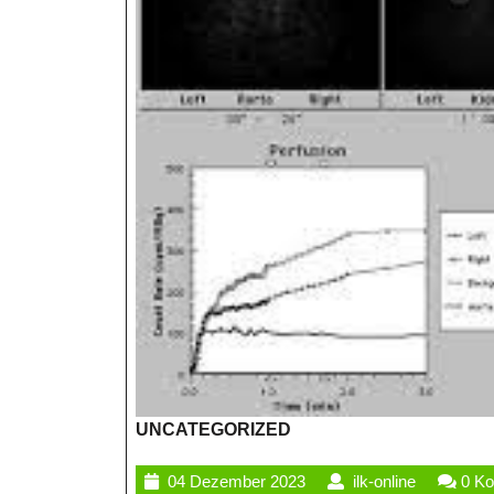
UNCATEGORIZED
04
ilk-
04 Dezember 2023
ilk-online
0 K