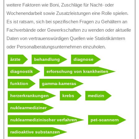
weitere Faktoren wie Boni, Zuschläge für Nacht- oder
Wochenendarbeit sowie Zusatzleistungen eine Rolle spielen.
Es ist ratsam, sich bei spezifischen Fragen zu Gehältern an
Fachverbände oder Gewerkschaften zu wenden oder aktuelle
Daten von vertrauenswürdigen Quellen wie Statistikämtern
oder Personalberatungsunternehmen einzuholen.
ärzte
behandlung
diagnose
diagnostik
erforschung von krankheiten
funktion
gamma-kameras
herzerkrankungen
krebs
medizin
nuklearmediziner
nuklearmedizinischer verfahren
pet-scannern
radioaktive substanzen