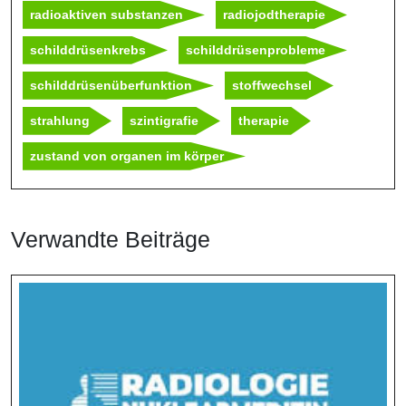
radioaktiven substanzen
radiojodtherapie
schilddrüsenkrebs
schilddrüsenprobleme
schilddrüsenüberfunktion
stoffwechsel
strahlung
szintigrafie
therapie
zustand von organen im körper
Verwandte Beiträge