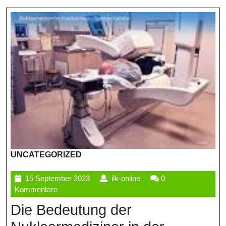
UNCATEGORIZED
15
ilk-
15 September 2023
ilk-online
0
September
online
Kommentare
2023
Die Bedeutung der