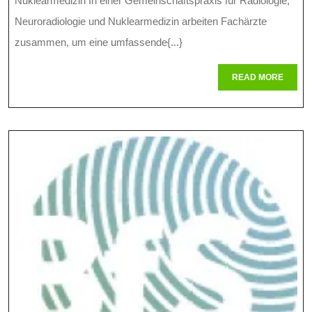
Und
Nuklearmedizin In einer Gemeinschaftspraxis für Radiologie,
Therapie
Neuroradiologie und Nuklearmedizin arbeiten Fachärzte
zusammen, um eine umfassende{...}
In
Der
READ
READ MORE
MORE
Gemeinsc
Für
Radiologi
Neuroradi
Und
Nuklearm