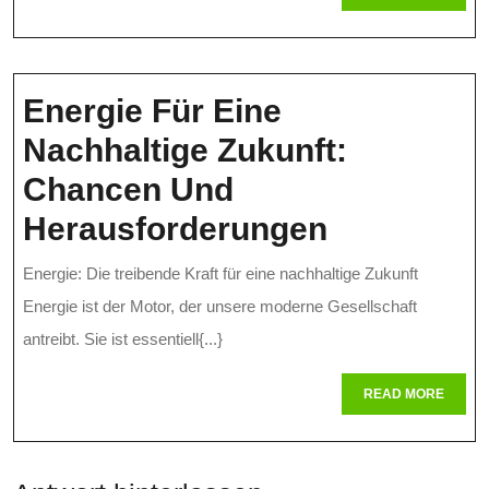
MORE
Strahlenschutz
Bei
Der
Energie Für Eine
Regulierung
Nachhaltige Zukunft:
Von
Chancen Und
Radioaktivität
Energie
Herausforderungen
Für
Energie: Die treibende Kraft für eine nachhaltige Zukunft
Eine
Energie ist der Motor, der unsere moderne Gesellschaft
Nachhalti
antreibt. Sie ist essentiell{...}
Zukunft:
READ
READ MORE
MORE
Chancen
Und