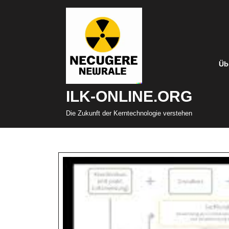
Zum
Inhalt
springen
Üb
ILK-ONLINE.ORG
Die Zukunft der Kerntechnologie verstehen