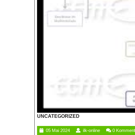
UNCATEGORIZED
05
ilk-
05 Mai 2024
ilk-online
0 Komment