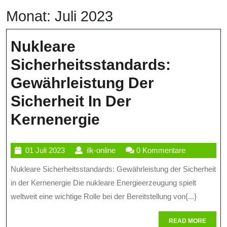
Monat:
Juli 2023
Nukleare
Sicherheitsstandards:
Gewährleistung Der
Sicherheit In Der
Nukleare
Kernenergie
Sicherheitsstand
01
ilk-
01 Juli 2023
ilk-online
0 Kommentare
Gewährleistung
Juli
online
Nukleare Sicherheitsstandards: Gewährleistung der Sicherheit
Der
2023
in der Kernenergie Die nukleare Energieerzeugung spielt
Sicherheit
weltweit eine wichtige Rolle bei der Bereitstellung von{...}
In
READ
READ MORE