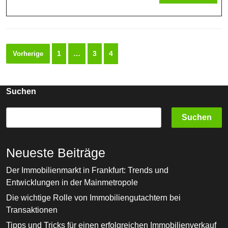
Der
MORE
Kernenergie
Seitennummerierung
1
…
3
4
Vorherige
der
Beiträge
Suchen
Suchen
Neueste Beiträge
Der Immobilienmarkt in Frankfurt: Trends und
Entwicklungen in der Mainmetropole
Die wichtige Rolle von Immobiliengutachtern bei
Transaktionen
Tipps und Tricks für einen erfolgreichen Immobilienverkauf