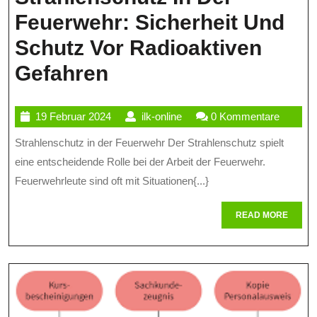
Feuerwehr: Sicherheit Und
Schutz Vor Radioaktiven
Strahlenschutz
Gefahren
In
19
ilk-
19 Februar 2024
ilk-online
0 Kommentare
Der
Februar
online
Strahlenschutz in der Feuerwehr Der Strahlenschutz spielt
Feuerwehr:
2024
eine entscheidende Rolle bei der Arbeit der Feuerwehr.
Sicherheit
Feuerwehrleute sind oft mit Situationen{...}
Und
READ
READ MORE
Schutz
MORE
Vor
Radioaktiven
Gefahren