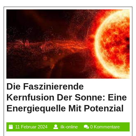
Informationen
Anschaulich
Präsentieren
Die Faszinierende
Kernfusion Der Sonne: Eine
Di
Energiequelle Mit Potenzial
Fa
11
ilk-
11 Februar 2024
ilk-online
0 Kommentare
Ke
Februar
online