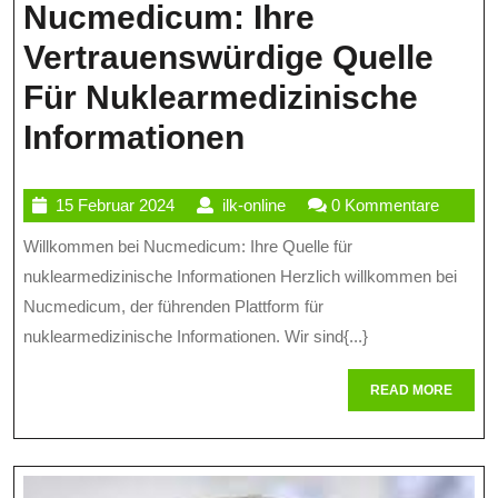
Nucmedicum: Ihre
Vertrauenswürdige Quelle
Für Nuklearmedizinische
Nucmedicum:
Informationen
Ihre
15
ilk-
15 Februar 2024
ilk-online
0 Kommentare
Vertrauenswürd
Februar
online
Willkommen bei Nucmedicum: Ihre Quelle für
Quelle
2024
nuklearmedizinische Informationen Herzlich willkommen bei
Für
Nucmedicum, der führenden Plattform für
Nuklearmedizin
nuklearmedizinische Informationen. Wir sind{...}
Informationen
READ
READ MORE
MORE