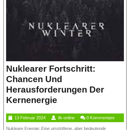
Nuklearer Fortschritt:
Chancen Und
Herausforderungen Der
Nuklearer
Kernenergie
Fortschritt:
13
ilk-
13 Februar 2024
ilk-online
0 Kommentare
Chancen
Februar
online
Nukleare Energie: Eine umstrittene, aber bedeutende