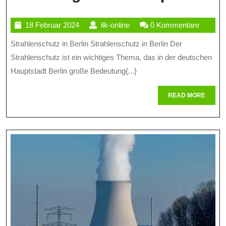
In
18
ilk-
18 Februar 2024
ilk-online
0 Kommentare
Be
Februar
online
Strahlenschutz in Berlin Strahlenschutz in Berlin Der
Si
2024
Strahlenschutz ist ein wichtiges Thema, das in der deutschen
V
Hauptstadt Berlin große Bedeutung{...}
Io
READ
READ MORE
St
MORE
In
D
H