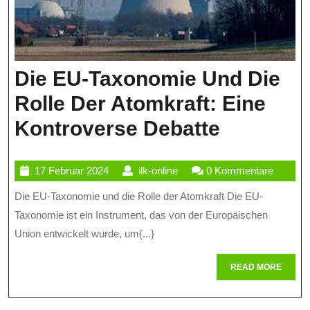
Die EU-Taxonomie Und Die
Rolle Der Atomkraft: Eine
Die
Kontroverse Debatte
EU-
17
ilk-
17 Februar 2024
ilk-online
0 Kommentare
Taxonom
Februar
online
Die EU-Taxonomie und die Rolle der Atomkraft Die EU-
Und
2024
Taxonomie ist ein Instrument, das von der Europäischen
Die
Union entwickelt wurde, um{...}
Rolle
READ
READ MORE
Der
MORE
Atomkraf