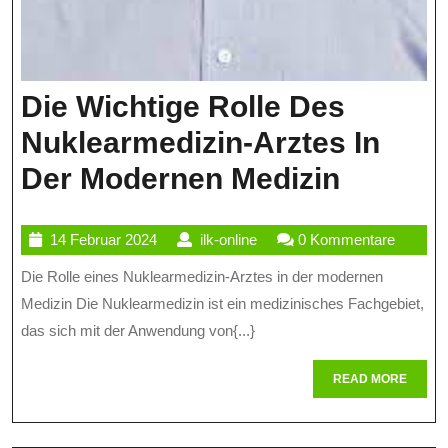
Die Wichtige Rolle Des
Nuklearmedizin-Arztes In
Die
Der Modernen Medizin
Wichtig
14
ilk-
14 Februar 2024
ilk-online
0 Kommentare
Rolle
Februar
online
Die Rolle eines Nuklearmedizin-Arztes in der modernen
Des
2024
Medizin Die Nuklearmedizin ist ein medizinisches Fachgebiet,
Nuklear
das sich mit der Anwendung von{...}
Arztes
READ
READ MORE
In
MORE
Der