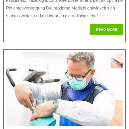
Praxisnetz Radiologie: Effiziente Zusammenarbeit für optimale
Praxisne
2024
Patientenversorgung Die moderne Medizin entwickelt sich
Radiolog
ständig weiter, und mit ihr auch die radiologische{...}
Für
READ
READ MORE
Optimale
MORE
Patiente