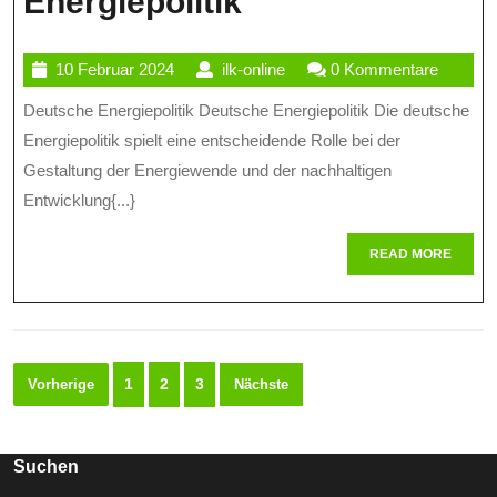
Die
Energiepolitik
Deutsche
10
ilk-
10 Februar 2024
ilk-online
0 Kommentare
Energiewende:
Februar
online
Deutsche Energiepolitik Deutsche Energiepolitik Die deutsche
Herausforderun
2024
Energiepolitik spielt eine entscheidende Rolle bei der
Und
Gestaltung der Energiewende und der nachhaltigen
Chancen
Entwicklung{...}
Der
READ
READ MORE
Deutschen
MORE
Energiepolitik
Seitennummerierung
1
2
3
Vorherige
Nächste
der
Beiträge
Suchen