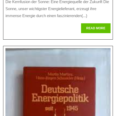
Die Kernfusion der Sonne: Eine Energiequelle der Zukunft Die
De
2024
Sonne, unser wichtigster Energielieferant, erzeugt ihre
So
immense Energie durch einen faszinierenden{...}
Ei
READ
READ MORE
En
MORE
Mi
Po