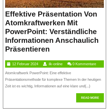
Effektive Präsentation Von
Atomkraftwerken Mit
PowerPoint: Verständliche
Informationen Anschaulich
Effektive
Präsentieren
Präsentation
12
ilk-
12 Februar 2024
ilk-online
0 Kommentare
Von
Februar
online
Atomkraftwerk PowerPoint: Eine effektive
Atomkraftwerke
2024
Präsentationsmethode für komplexe Themen In der heutigen
Mit
Zeit ist es wichtig, Informationen auf eine klare und{...}
PowerPoint:
READ
READ MORE
Verständliche
MORE