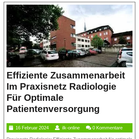
Eine
Kontrove
Debatte
Effiziente Zusammenarbeit
Im Praxisnetz Radiologie
Für Optimale
Effizient
Patientenversorgung
Zusamme
16
ilk-
16 Februar 2024
ilk-online
0 Kommentare
Im
Februar
online