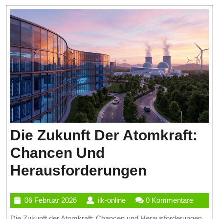
Klimaneutralen
Energie
In
Der
EU
Die Zukunft Der Atomkraft:
Chancen Und
Die
Herausforderungen
Zukunft
06
ilk-
06 Februar 2026
ilk-online
0 Kommentare
Der
Februar
online
Die Zukunft der Atomkraft: Chancen und Herausforderungen