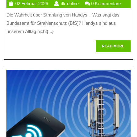
02
ilk-
02 Februar 2026
ilk-online
0 Kommentare
Über
Februar
online
Die Wahrheit über Strahlung von Handys – Was sagt das
Handystr
2026
Bundesamt für Strahlenschutz (BfS)? Handys sind aus
Gemäß
unserem Alltag nicht{...}
Dem
READ
READ MORE
Bundesa
MORE
Für
Strahlen
(BfS)