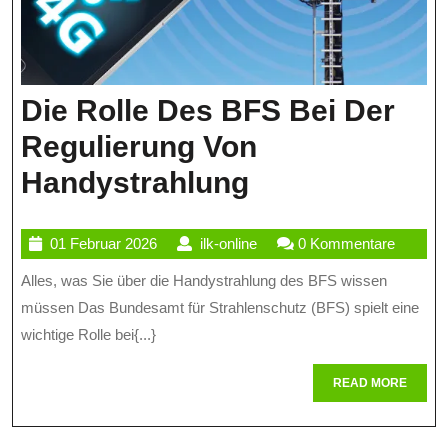
Die Rolle Des BFS Bei Der
Regulierung Von
Die
Handystrahlung
Rolle
01
ilk-
01 Februar 2026
ilk-online
0 Kommentare
Des
Februar
online
Alles, was Sie über die Handystrahlung des BFS wissen
BFS
2026
müssen Das Bundesamt für Strahlenschutz (BFS) spielt eine
Bei
wichtige Rolle bei{...}
Der
READ
READ MORE
Regulierung
MORE
Von