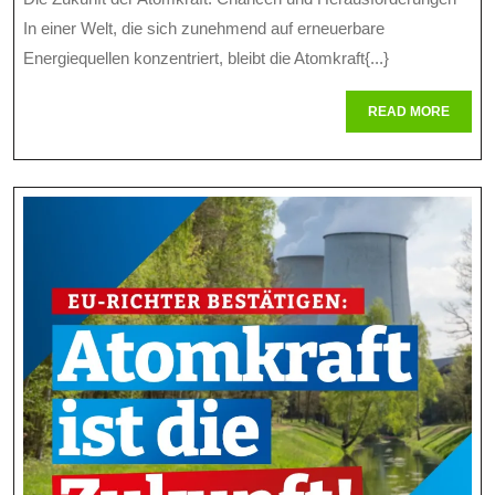
Atomkraft
2026
In einer Welt, die sich zunehmend auf erneuerbare
Chancen
Energiequellen konzentriert, bleibt die Atomkraft{...}
Und
READ
READ MORE
Herausfor
MORE