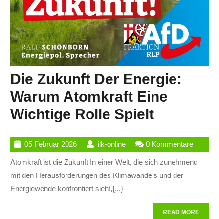
Die Zukunft Der Energie:
Warum Atomkraft Eine
Die
Wichtige Rolle Spielt
Zukunft
05
ilk-
05 Februar 2026
ilk-online
0 Kommentare
Der
Februar
online
Atomkraft ist die Zukunft In einer Welt, die sich zunehmend
Energie:
2026
mit den Herausforderungen des Klimawandels und der
Warum
Energiewende konfrontiert sieht,{...}
Atomkraf
READ
READ MORE