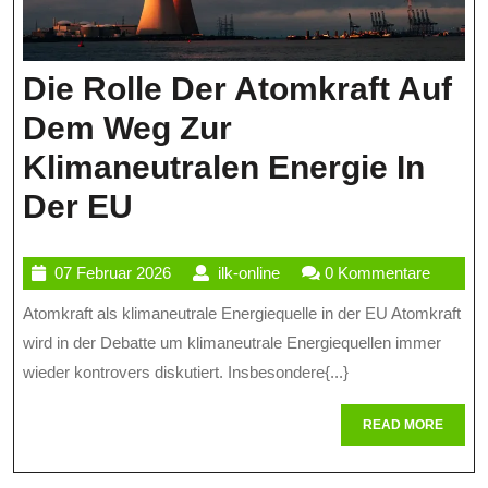
Die Rolle Der Atomkraft Auf
Dem Weg Zur
Klimaneutralen Energie In
Die
Der EU
Rolle
07
ilk-
07 Februar 2026
ilk-online
0 Kommentare
Der
Februar
online
Atomkraft als klimaneutrale Energiequelle in der EU Atomkraft
Atomkraft
2026
wird in der Debatte um klimaneutrale Energiequellen immer
Auf
wieder kontrovers diskutiert. Insbesondere{...}
Dem
READ
READ MORE
Weg
MORE
Zur