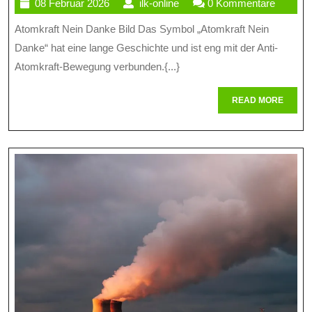
08
ilk-
08 Februar 2026
ilk-online
0 Kommentare
De
Februar
online
Atomkraft Nein Danke Bild Das Symbol „Atomkraft Nein
Ant
2026
Danke“ hat eine lange Geschichte und ist eng mit der Anti-
Ato
Atomkraft-Bewegung verbunden.{...}
Be
READ
READ MORE
Ato
MORE
Nei
Da
Bil