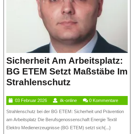
Sicherheit Am Arbeitsplatz:
BG ETEM Setzt Maßstäbe Im
Sicherheit
Strahlenschutz
Am
03
ilk-
03 Februar 2026
ilk-online
0 Kommentare
Arbeitsplatz:
Februar
online
Strahlenschutz bei der BG ETEM: Sicherheit und Prävention
BG
2026
am Arbeitsplatz Die Berufsgenossenschaft Energie Textil
ETEM
Elektro Medienerzeugnisse (BG ETEM) setzt sich{...}