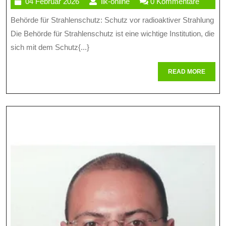
04
ilk-
04 Februar 2026
ilk-online
0 Kommentare
De
Februar
online
Behörde für Strahlenschutz: Schutz vor radioaktiver Strahlung
Be
2026
Die Behörde für Strahlenschutz ist eine wichtige Institution, die
Fü
sich mit dem Schutz{...}
St
READ
READ MORE
Im
MORE
Sc
Vo
Ra
St