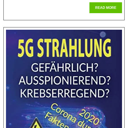
Setzt
READ
READ MORE
Maßstäbe
MORE
Im
Strahlenschut