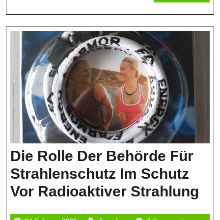
Eine
MORE
Wichtige
Rolle
Spielt
Die Rolle Der Behörde Für
Strahlenschutz Im Schutz
Di
Vor Radioaktiver Strahlung
Rol