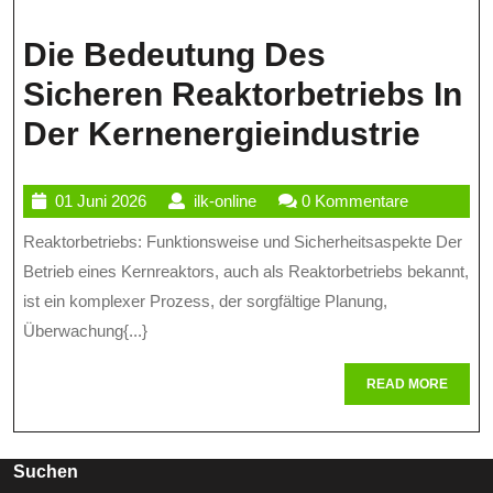
Die Bedeutung Des
Sicheren Reaktorbetriebs In
Die
Der Kernenergieindustrie
Bed
01
ilk-
01 Juni 2026
ilk-online
0 Kommentare
Des
Juni
online
Reaktorbetriebs: Funktionsweise und Sicherheitsaspekte Der
Sich
2026
Betrieb eines Kernreaktors, auch als Reaktorbetriebs bekannt,
Reak
ist ein komplexer Prozess, der sorgfältige Planung,
In
Überwachung{...}
Der
READ
READ MORE
Kern
MORE
Suchen