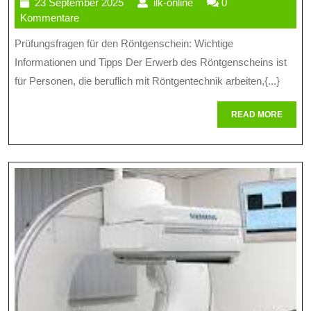
23
ilk-
23 September 2025
ilk-online
0
Vorbereitung
September
online
Kommentare
Auf
2025
Prüfungsfragen für den Röntgenschein: Wichtige
Prüfungsfrage
Informationen und Tipps Der Erwerb des Röntgenscheins ist
Für
für Personen, die beruflich mit Röntgentechnik arbeiten,{...}
Den
READ
READ MORE
MORE
Röntgenschei