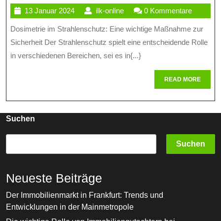
13
ilk-
13 Januar 2024
ilk-online
0 Kommentare
Dosimetrie:
Januar
online
Dosimetrie im Strahlenschutz: Eine wichtige Maßnahme zur
Effektiver
2024
Sicherheit Der Strahlenschutz spielt eine entscheidende Rolle
Strahlenschutz
in verschiedenen Bereichen, sei es in{...}
Für
READ
READ MORE
Mensch
MORE
Und
Umwelt
Suchen
Suchen
Neueste Beiträge
Der Immobilienmarkt in Frankfurt: Trends und
Entwicklungen in der Mainmetropole