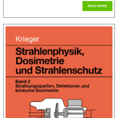
Der
READ
READ MORE
Nuklearmediz
MORE