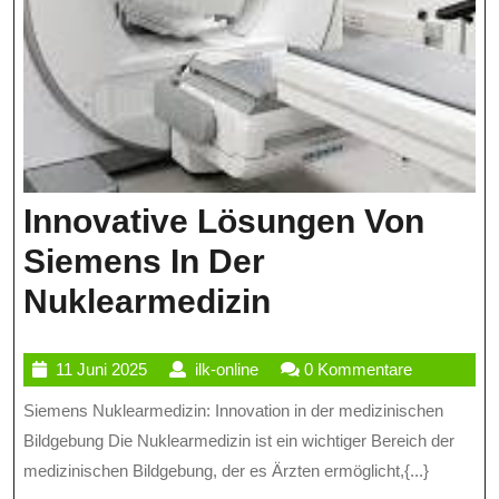
Innovative Lösungen Von
Siemens In Der
Innovative
Nuklearmedizin
Lösungen
11
ilk-
11 Juni 2025
ilk-online
0 Kommentare
Von
Juni
online
Siemens Nuklearmedizin: Innovation in der medizinischen
Siemens
2025
Bildgebung Die Nuklearmedizin ist ein wichtiger Bereich der
In
medizinischen Bildgebung, der es Ärzten ermöglicht,{...}