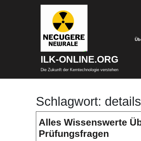
Zum
Inhalt
springen
Üb
ILK-ONLINE.ORG
Die Zukunft der Kerntechnologie verstehen
Schlagwort:
detail
Alles Wissenswerte Üb
Alles
Prüfungsfragen