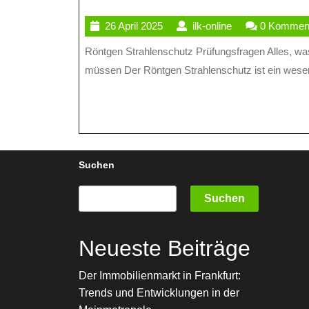
Wissen
26
ilk-
26 April 2025
ilk-online
0 Kommen
Über
April
online
Röntgen Strahlenschutz Prüfungsfragen Alles, was Sie über Röntgen Strahlenschutz Prüfungsfragen wissen
Röntg
2025
müssen Der Röntgen Strahlenschutz ist ein wesentl
Strahl
Prüfun
Suchen
Suchen
Neueste Beiträge
Der Immobilienmarkt in Frankfurt:
Trends und Entwicklungen in der