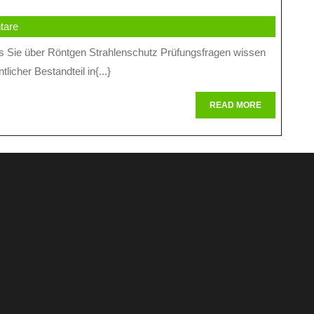
swerte
tare
en
icher Bestandteil in{...}
enschutz
gsfragen
READ
READ MORE
MORE