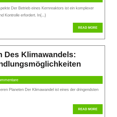
eitsstandards
Kontrolle erfordert. In{...}
betrieb
READ
READ MORE
MORE
n Des Klimawandels:
Die
ndlungsmöglichkeiten
Herausfo
ommentare
Des
Klimawan
Auswirku
Und
READ
READ MORE
MORE