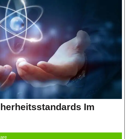
herheitsstandards Im
ung
are