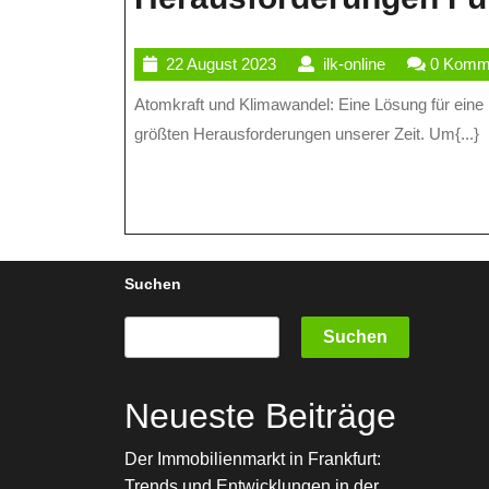
22
ilk-
22 August 2023
ilk-online
0 Komm
August
online
Atomkraft und Klimawandel: Eine Lösung für eine nachhaltige Zukunft? Der Klimawandel ist zweifellos eine der
2023
größten Herausforderungen unserer Zeit. Um{...}
Suchen
Suchen
Neueste Beiträge
Der Immobilienmarkt in Frankfurt:
Trends und Entwicklungen in der