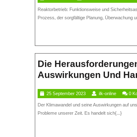
Von
Mai
online
Reaktorbetrieb: Funktionsweise und Sicherheitsaspekte Der Betrieb eines Kernreaktors ist ein komplexer
Sicherh
2026
Prozess, der sorgfältige Planung, Überwachung und 
Im
Reaktor
Die Herausforderunge
Auswirkungen Und Ha
25
ilk-
25 September 2023
ilk-online
0 K
September
online
Der Klimawandel und seine Auswirkungen auf unseren Planeten Der Klimawandel ist eines der dringendsten
2023
Probleme unserer Zeit. Es handelt sich{...}