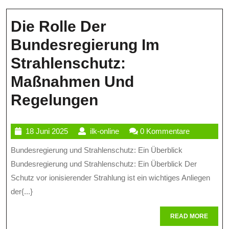
Strahle
Die Rolle Der
Bundesregierung Im
Strahlenschutz:
Maßnahmen Und
Die
Regelungen
Rolle
18
ilk-
18 Juni 2025
ilk-online
0 Kommentare
Der
Juni
online
Bundesregierung und Strahlenschutz: Ein Überblick
Bundesregierung
2025
Bundesregierung und Strahlenschutz: Ein Überblick Der
Im
Schutz vor ionisierender Strahlung ist ein wichtiges Anliegen
Strahlenschutz:
der{...}
Maßnahmen
READ
READ MORE
Und
MORE