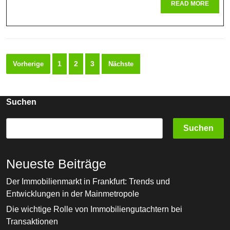
READ
READ MORE
MORE
Seitennummerierung
1
2
3
Vorherige
Nächste
der
Beiträge
Suchen
Suchen
Neueste Beiträge
Der Immobilienmarkt in Frankfurt: Trends und
Entwicklungen in der Mainmetropole
Die wichtige Rolle von Immobiliengutachtern bei
Transaktionen