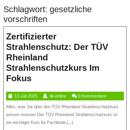
Schlagwort:
gesetzliche
vorschriften
Zertifizierter
Strahlenschutz: Der TÜV
Rheinland
Strahlenschutzkurs Im
Zertifizierter
Fokus
Strahlenschutz:
13
ilk-
13 Juli 2025
ilk-online
0 Kommentare
Der
Juli
online
Alles, was Sie über den TÜV Rheinland Strahlenschutzkurs
TÜV
2025
wissen müssen Der TÜV Rheinland Strahlenschutzkurs ist
Rheinland
ein wichtiger Kurs für Fachleute,{...}