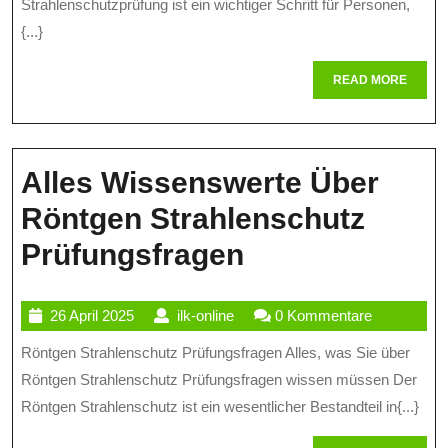
Und
Strahlenschutzprüfung ist ein wichtiger Schritt für Personen,
{...}
Beispiele
Für
READ
READ MORE
MORE
Strahlenschut
Prüfungsfrag
Alles Wissenswerte Über
Röntgen Strahlenschutz
Alles
Prüfungsfragen
Wissenswerte
26
ilk-
26 April 2025
ilk-online
0 Kommentare
Über
April
online
Röntgen Strahlenschutz Prüfungsfragen Alles, was Sie über
Röntgen
2025
Röntgen Strahlenschutz Prüfungsfragen wissen müssen Der
Strahlenschut
Röntgen Strahlenschutz ist ein wesentlicher Bestandteil in{...}
Prüfungsfrag