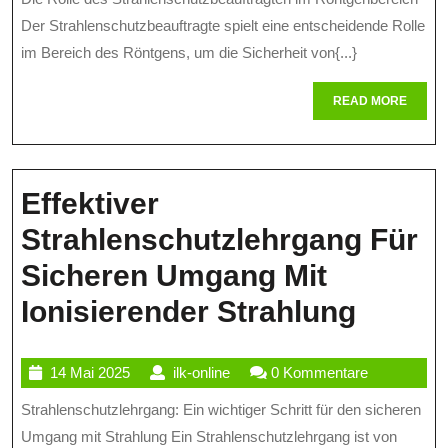
Des
2025
Der Strahlenschutzbeauftragte spielt eine entscheidende Rolle
Strahlensc
im Bereich des Röntgens, um die Sicherheit von{...}
Im
READ
READ MORE
Röntgenbe
MORE
Effektiver
Strahlenschutzlehrgang Für
Sicheren Umgang Mit
Effekt
Ionisierender Strahlung
Strahl
14
ilk-
14 Mai 2025
ilk-online
0 Kommentare
Für
Mai
online
Strahlenschutzlehrgang: Ein wichtiger Schritt für den sicheren
Siche
2025
Umgang mit Strahlung Ein Strahlenschutzlehrgang ist von