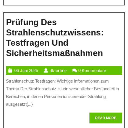
Regelungen
Prüfung Des
Strahlenschutzwissens:
Testfragen Und
Prüfu
Sicherheitsmaßnahmen
Des
06
ilk-
06 Juni 2025
ilk-online
0 Kommentare
Strah
Juni
online
Strahlenschutz Testfragen: Wichtige Informationen zum
Testf
2025
Thema Der Strahlenschutz ist ein wesentlicher Bestandteil in
Und
Bereichen, in denen Personen ionisierender Strahlung
Siche
ausgesetzt{...}
READ
READ MORE
MORE