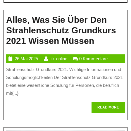
Alles, Was Sie Über Den
Strahlenschutz Grundkurs
Alles,
2021 Wissen Müssen
Was
26
ilk-
26 Mai 2025
ilk-online
0 Kommentare
Sie
Mai
online
Strahlenschutz Grundkurs 2021: Wichtige Informationen und
Über
2025
Schulungsmöglichkeiten Der Strahlenschutz Grundkurs 2021
Den
bietet eine wesentliche Schulung für Personen, die beruflich
Strahlen
mit{...}
Grundku
READ
READ MORE
2021
MORE
Wissen