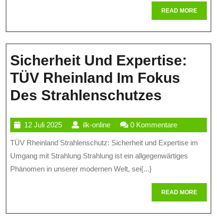
Strahlenschutzkurs
READ
READ MORE
Im
MORE
Fokus
Sicherheit Und Expertise:
TÜV Rheinland Im Fokus
Sicherh
Des Strahlenschutzes
Und
12
ilk-
12 Juli 2025
ilk-online
0 Kommentare
Experti
Juli
online
TÜV Rheinland Strahlenschutz: Sicherheit und Expertise im
TÜV
2025
Umgang mit Strahlung Strahlung ist ein allgegenwärtiges
Rheinla
Phänomen in unserer modernen Welt, sei{...}
Im
READ
READ MORE
Fokus
MORE
Des