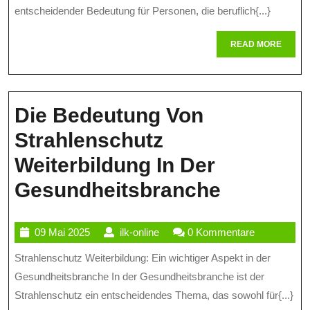
Umga
entscheidender Bedeutung für Personen, die beruflich{...}
Mit
READ
READ MORE
Ionisi
MORE
Strahl
Die Bedeutung Von
Strahlenschutz
Weiterbildung In Der
Die
Gesundheitsbranche
Bedeutu
09
ilk-
09 Mai 2025
ilk-online
0 Kommentare
Von
Mai
online
Strahlenschutz Weiterbildung: Ein wichtiger Aspekt in der
Strahlen
2025
Gesundheitsbranche In der Gesundheitsbranche ist der
Weiterbi
Strahlenschutz ein entscheidendes Thema, das sowohl für{...}