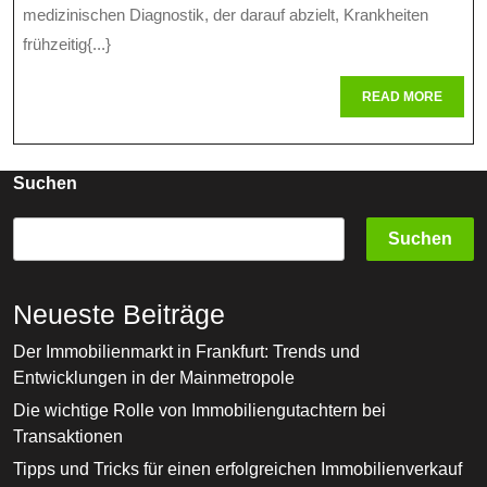
Diagnose:
medizinischen Diagnostik, der darauf abzielt, Krankheiten
Innovatione
frühzeitig{...}
Durch
READ
READ MORE
Primendiagn
MORE
Suchen
Suchen
Neueste Beiträge
Der Immobilienmarkt in Frankfurt: Trends und
Entwicklungen in der Mainmetropole
Die wichtige Rolle von Immobiliengutachtern bei
Transaktionen
Tipps und Tricks für einen erfolgreichen Immobilienverkauf