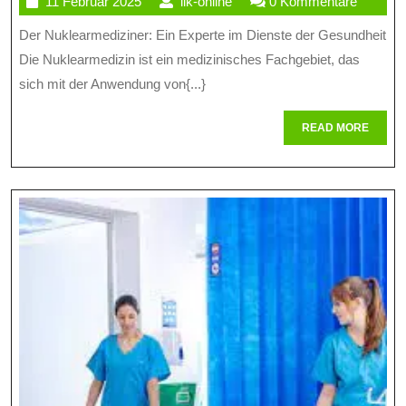
11
ilk-
11 Februar 2025
ilk-online
0 Kommentare
Rolle
Februar
online
Der Nuklearmediziner: Ein Experte im Dienste der Gesundheit
Des
2025
Die Nuklearmedizin ist ein medizinisches Fachgebiet, das
Nuklearmed
sich mit der Anwendung von{...}
In
READ
READ MORE
Der
MORE
Modernen
Medizin