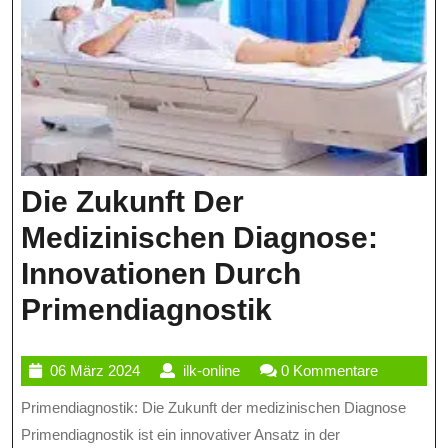
Die Zukunft Der
Medizinischen Diagnose:
Innovationen Durch
Die
Primendiagnostik
Zukunft
06
ilk-
06 März 2024
ilk-online
0 Kommentare
Der
März
online
Primendiagnostik: Die Zukunft der medizinischen Diagnose
Medizinisch
2024
Primendiagnostik ist ein innovativer Ansatz in der