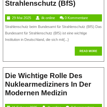
Strahlen
Strahlenschutz (BfS)
Die
29
ilk-
29 Mai 2025
ilk-online
0 Kommentare
Wichtige
Mai
online
Strahlenschutz beim Bundesamt für Strahlenschutz (BfS) Das
Rolle
2025
Bundesamt für Strahlenschutz (BfS) ist eine wichtige
Des
Institution in Deutschland, die sich mit{...}
Bundesa
READ
READ MORE
Für
MORE
Strahlen
(BfS)
Die Wichtige Rolle Des
Nuklearmediziners In Der
Die
Modernen Medizin
Wichtige