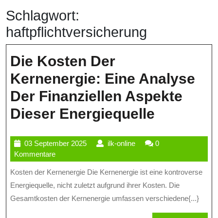
Schlagwort:
haftpflichtversicherung
Die Kosten Der
Kernenergie: Eine Analyse
Der Finanziellen Aspekte
Die
Dieser Energiequelle
Kosten
03
ilk-
03 September 2025
ilk-online
0
Der
September
online
Kommentare
Kernener
2025
Kosten der Kernenergie Die Kernenergie ist eine kontroverse
Eine
Energiequelle, nicht zuletzt aufgrund ihrer Kosten. Die
Analyse
Gesamtkosten der Kernenergie umfassen verschiedene{...}