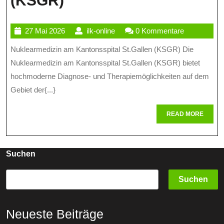
(KSGR)
Nuklearmedizin
27
ilk-
27 Mai 2026
ilk-online
0 Kommentare
Am
Mai
online
Nuklearmedizin am Kantonsspital St.Gallen (KSGR) Die
Kantonsspital
2026
Nuklearmedizin am Kantonsspital St.Gallen (KSGR) bietet
St.Gallen
hochmoderne Diagnose- und Therapiemöglichkeiten auf dem
(KSGR)
Gebiet der{...}
READ
READ MORE
MORE
Suchen
Suchen
Neueste Beiträge