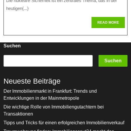
Die nukleare Sicherheit ist ein zentrales Thema, das in der
Sicherheit
heutigen{...}
In
READ
READ MORE
Der
MORE
Modernen
Welt
Suchen
Suchen
Neueste Beiträge
Der Immobilienmarkt in Frankfurt: Trends und
Entwicklungen in der Mainmetropole
Die wichtige Rolle von Immobiliengutachtern bei
Transaktionen
Tipps und Tricks für einen erfolgreichen Immobilienverkauf