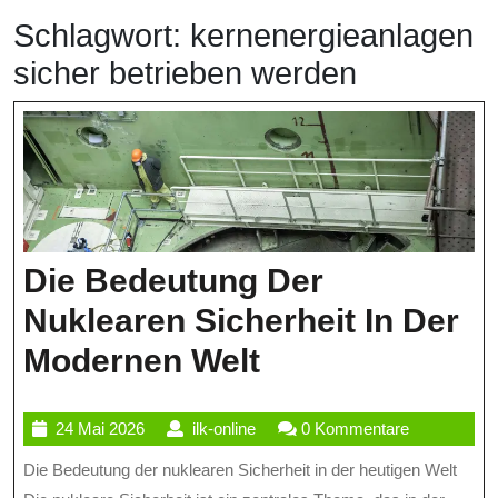
Schlagwort:
kernenergieanlagen
sicher betrieben werden
Die Bedeutung Der
Nuklearen Sicherheit In Der
Die
Modernen Welt
Bedeutung
24
ilk-
24 Mai 2026
ilk-online
0 Kommentare
Der
Mai
online
Die Bedeutung der nuklearen Sicherheit in der heutigen Welt
Nuklearen
2026