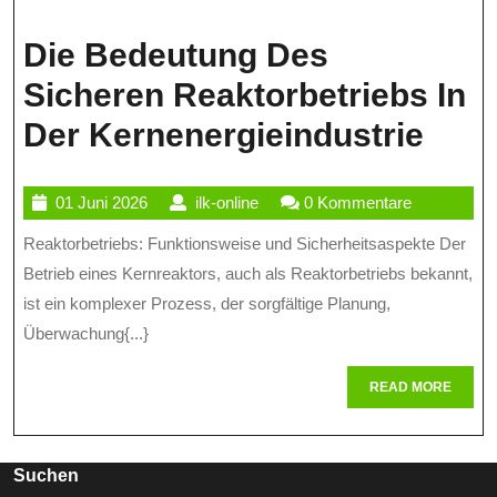
Die Bedeutung Des
Sicheren Reaktorbetriebs In
Die
Der Kernenergieindustrie
Bed
01
ilk-
01 Juni 2026
ilk-online
0 Kommentare
Des
Juni
online
Reaktorbetriebs: Funktionsweise und Sicherheitsaspekte Der
Sich
2026
Betrieb eines Kernreaktors, auch als Reaktorbetriebs bekannt,
Reak
ist ein komplexer Prozess, der sorgfältige Planung,
In
Überwachung{...}
Der
READ
READ MORE
Kern
MORE
Suchen