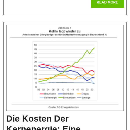
Der
READ
READ MORE
MORE
Finanziel
Aspekte
Dieser
Energieq
Die Kosten Der
Kernenergie: Eine