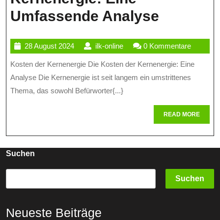
Die
Umfassende Analyse
Kosten
28
ilk-
28 August 2024
ilk-online
0 Kommentare
Der
August
online
Kosten der Kernenergie Die Kosten der Kernenergie: Eine
Kernener
2024
Analyse Die Kernenergie ist seit langem ein umstrittenes
Eine
Thema, das sowohl Befürworter{...}
Umfass
READ
READ MORE
Analyse
MORE
Suchen
Suchen
Neueste Beiträge