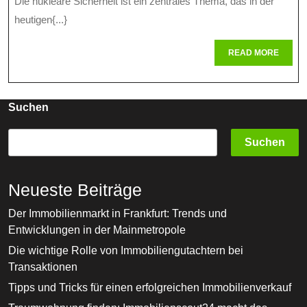
Die nukleare Sicherheit ist ein zentrales Thema, das in der
Sicherheit
heutigen{...}
In
READ
READ MORE
Der
MORE
Modernen
Welt
Suchen
Suchen
Neueste Beiträge
Der Immobilienmarkt in Frankfurt: Trends und
Entwicklungen in der Mainmetropole
Die wichtige Rolle von Immobiliengutachtern bei
Transaktionen
Tipps und Tricks für einen erfolgreichen Immobilienverkauf