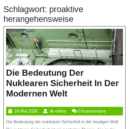
Schlagwort:
proaktive
herangehensweise
Die Bedeutung Der
Nuklearen Sicherheit In Der
Die
Modernen Welt
Bedeutung
24
ilk-
24 Mai 2026
ilk-online
0 Kommentare
Der
Mai
online
Die Bedeutung der nuklearen Sicherheit in der heutigen Welt
Nuklearen
2026