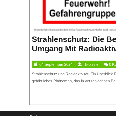
Strahlenschutz: Die B
Umgang Mit Radioaktiv
04
ilk-
04 September 2024
ilk-online
0 K
September
online
Strahlenschutz und Radioaktivität: Ein Überblick Radioaktivität ist ein faszinierendes, aber auch potenziell
2024
gefährliches Phänomen, das in verschiedenen Ber