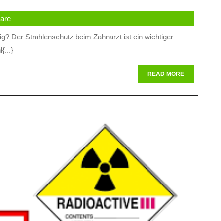
es
are
trahlenschutzes
eim
{...}
ahnarzt:
esundheit
READ
READ MORE
MORE
m
okus