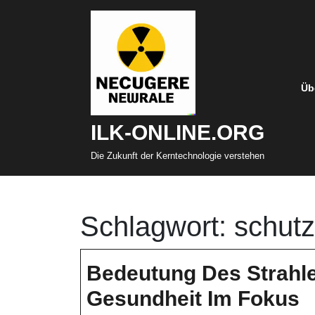
Zum
Inhalt
springen
Üb
ILK-ONLINE.ORG
Die Zukunft der Kerntechnologie verstehen
Schlagwort:
schutz
Bedeutung Des Strahl
B
Gesundheit Im Fokus