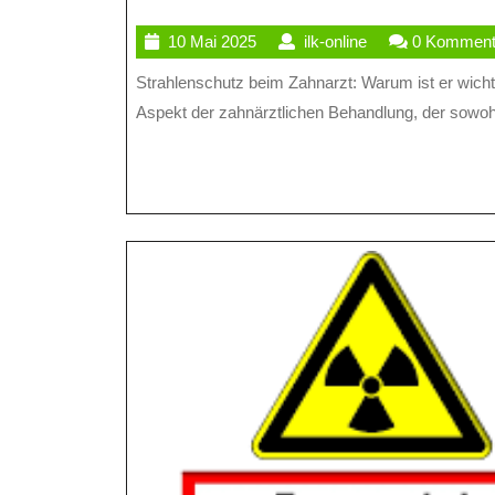
D
10
ilk-
10 Mai 2025
ilk-online
0 Komment
S
Mai
online
Strahlenschutz beim Zahnarzt: Warum ist er wichtig? Der Strahlenschutz beim Zahnarzt ist ein wichtiger
B
2025
Aspekt der zahnärztlichen Behandlung, der sowohl
Z
G
I
F