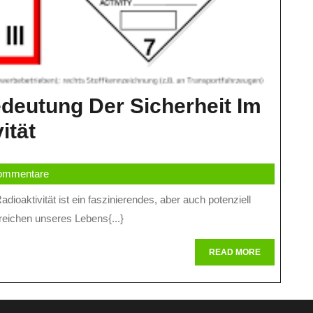
edeutung Der Sicherheit Im
Strahlenschutz:
ität
Die
ommentare
Bedeutung
Der
eichen unseres Lebens{...}
Sicherheit
Im
READ
READ MORE
MORE
Umgang
Mit