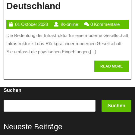
Die
Deutschland
Bedeutung
01
ilk-
01 Oktober 2023
ilk-online
0 Kommentare
Und
Oktober
online
Die Bedeutung der Infrastruktur für eine moderne Gesellschaft
Zukunft
2023
Infrastruktur ist das Rückgrat einer modernen Gesellschaft.
Der
Sie umfasst die physischen Einrichtungen,{...}
Infrastruktur
READ
READ MORE
In
MORE
Deutschland
Suchen
Suchen
Neueste Beiträge