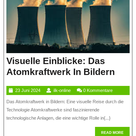
Visuelle Einblicke: Das
Visue
Atomkraftwerk In Bildern
Einbl
23
ilk-
23 Juni 2024
ilk-online
0 Kommentare
Das
Juni
online
Das Atomkraftwerk in Bildern: Eine visuelle Reise durch die
Atom
2024
Technologie Atomkraftwerke sind faszinierende
In
technologische Anlagen, die eine wichtige Rolle in{...}
Bild
READ
READ MORE