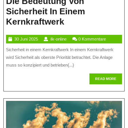
Die Bedeutung Von
Sicherheit In Einem
Die
Kernkraftwerk
Bedeutung
30
ilk-
30 Juni 2025
ilk-online
0 Kommentare
Von
Juni
online
Sicherheit in einem Kernkraftwerk In einem Kernkraftwerk
Sicherheit
2025
wird Sicherheit als oberste Priorität betrachtet. Die Anlage
In
muss so konzipiert und betrieben{...}
Einem
READ
READ MORE
Kernkraftwerk
MORE