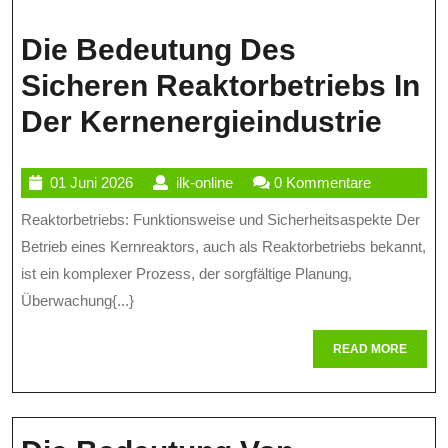
Die Bedeutung Des
Sicheren Reaktorbetriebs In
Die
Der Kernenergieindustrie
Bed
01
ilk-
01 Juni 2026
ilk-online
0 Kommentare
Des
Juni
online
Reaktorbetriebs: Funktionsweise und Sicherheitsaspekte Der
Sich
2026
Betrieb eines Kernreaktors, auch als Reaktorbetriebs bekannt,
Reak
ist ein komplexer Prozess, der sorgfältige Planung,
In
Überwachung{...}
Der
READ
READ MORE
Kern
MORE